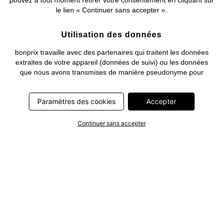
pouvez à tout moment retirer votre consentement en cliquant sur
le lien « Continuer sans accepter ».
Utilisation des données
bonprix travaille avec des partenaires qui traitent les données
extraites de votre appareil (données de suivi) ou les données
que nous avons transmises de manière pseudonyme pour
optimiser nos publicités et à leurs fins personnelles (par ex.
établissements d’un profil) ou pour le compte de tiers. Dans ce
Paramètres des cookies
Accepter
cadre, non seulement la collecte des données de suivi ou la
transmission de vos données pseudonymisées mais également
le traitement ultérieur de ces données par ce prestataire
Continuer sans accepter
nécessitent un consentement. Les données de suivi seront alors
collectées ou vos données pseudonymisées seront alors
transmises seulement si vous avez cliqué préalablement sur le
bouton « Accepter » dans la bannière sur bonprix.fr . Les
partenaires représentent les entreprises suivantes: Meta
Platforms Ireland Limited, Google Ireland Limited, Pinterest
Europe Limited, Microsoft Ireland Operations Limited, Criteo SA,
RTB-House GmbH, Adjust GmbH, Snap Group UK Limited, ID5
Technology Ltd, TikTok Information Technologies UK Limited.
Vous trouverez plus d’informations sur le traitement des données