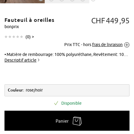
CHF
449
95
Fauteuil à oreilles
bonprix
(
0
) >
Prix TTC - hors
frais de livraison
Tapoter pour
agrandir
Matière de rembourrage: 100% polyuréthane, Revêtement: 100% polyester
Descriptif article
Couleur:
rose/noir
Disponible
Panier