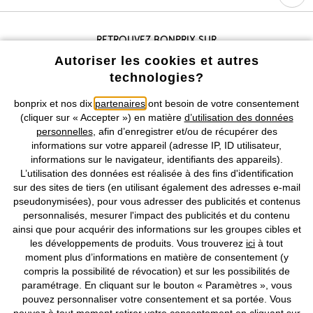
Retrouvez bonprix sur
Autoriser les cookies et autres
technologies?
Prix indiqués TVA comprise avec en sus
frais de port & de service
bonprix et nos dix
partenaires
ont besoin de votre consentement
(cliquer sur « Accepter ») en matière
d’utilisation des données
CGV
Données personnelles
Paramètres des cookies
personnelles
, afin d’enregistrer et/ou de récupérer des
informations sur votre appareil (adresse IP, ID utilisateur,
informations sur le navigateur, identifiants des appareils).
Mentions légales
Résilier le contrat
L’utilisation des données est réalisée à des fins d'identification
sur des sites de tiers (en utilisant également des adresses e-mail
©
2026 bonprix.
Tous droits réservés.
pseudonymisées), pour vous adresser des publicités et contenus
personnalisés, mesurer l'impact des publicités et du contenu
ainsi que pour acquérir des informations sur les groupes cibles et
les développements de produits. Vous trouverez
ici
à tout
moment plus d’informations en matière de consentement (y
Deutsch
Français
compris la possibilité de révocation) et sur les possibilités de
paramétrage. En cliquant sur le bouton « Paramètres », vous
pouvez personnaliser votre consentement et sa portée. Vous