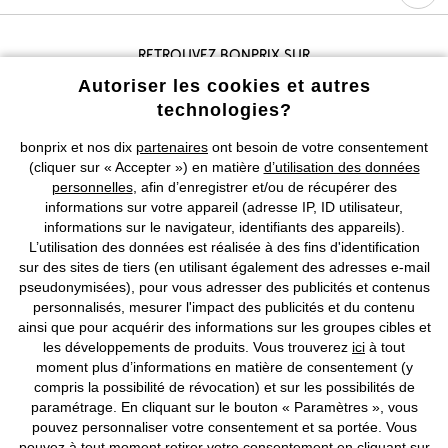
Retrouvez bonprix sur
Autoriser les cookies et autres
technologies?
Prix indiqués TVA comprise avec en sus
frais de port & de service
bonprix et nos dix
partenaires
ont besoin de votre consentement
(cliquer sur « Accepter ») en matière
d’utilisation des données
CGV
Données personnelles
Paramètres des cookies
personnelles
, afin d’enregistrer et/ou de récupérer des
informations sur votre appareil (adresse IP, ID utilisateur,
informations sur le navigateur, identifiants des appareils).
Mentions légales
Résilier le contrat
L’utilisation des données est réalisée à des fins d'identification
sur des sites de tiers (en utilisant également des adresses e-mail
©
2026 bonprix.
Tous droits réservés.
pseudonymisées), pour vous adresser des publicités et contenus
personnalisés, mesurer l'impact des publicités et du contenu
ainsi que pour acquérir des informations sur les groupes cibles et
les développements de produits. Vous trouverez
ici
à tout
moment plus d’informations en matière de consentement (y
Deutsch
Français
compris la possibilité de révocation) et sur les possibilités de
paramétrage. En cliquant sur le bouton « Paramètres », vous
pouvez personnaliser votre consentement et sa portée. Vous
pouvez à tout moment retirer votre consentement en cliquant sur