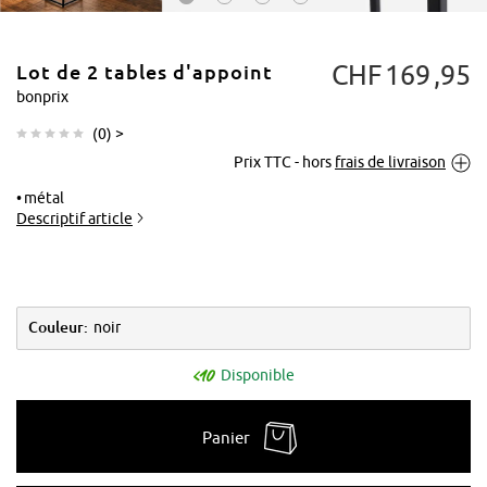
CHF
169
95
Lot de 2 tables d'appoint
bonprix
(
0
) >
Prix TTC - hors
frais de livraison
Tapoter pour
agrandir
métal
Descriptif article
Couleur:
noir
Disponible
Panier