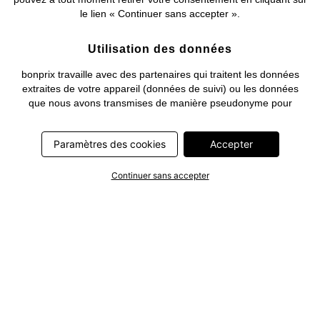
le lien « Continuer sans accepter ».
Utilisation des données
bonprix travaille avec des partenaires qui traitent les données
extraites de votre appareil (données de suivi) ou les données
que nous avons transmises de manière pseudonyme pour
optimiser nos publicités et à leurs fins personnelles (par ex.
établissements d’un profil) ou pour le compte de tiers. Dans ce
Paramètres des cookies
Accepter
cadre, non seulement la collecte des données de suivi ou la
transmission de vos données pseudonymisées mais également
le traitement ultérieur de ces données par ce prestataire
Continuer sans accepter
nécessitent un consentement. Les données de suivi seront alors
collectées ou vos données pseudonymisées seront alors
transmises seulement si vous avez cliqué préalablement sur le
bouton « Accepter » dans la bannière sur bonprix.fr . Les
partenaires représentent les entreprises suivantes: Meta
Platforms Ireland Limited, Google Ireland Limited, Pinterest
Europe Limited, Microsoft Ireland Operations Limited, Criteo SA,
RTB-House GmbH, Adjust GmbH, Snap Group UK Limited, ID5
Technology Ltd, TikTok Information Technologies UK Limited.
Vous trouverez plus d’informations sur le traitement des données