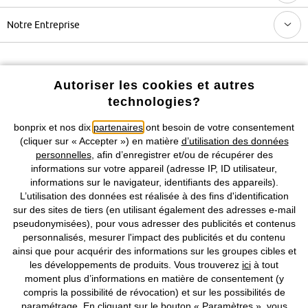
Notre Entreprise
Retrouvez bonprix sur
Autoriser les cookies et autres
technologies?
Prix indiqués TVA comprise avec en sus
frais de port & de service
bonprix et nos dix
partenaires
ont besoin de votre consentement
(cliquer sur « Accepter ») en matière
d’utilisation des données
personnelles
, afin d’enregistrer et/ou de récupérer des
CGV
Données personnelles
Paramètres des cookies
informations sur votre appareil (adresse IP, ID utilisateur,
informations sur le navigateur, identifiants des appareils).
Mentions légales
Résilier le contrat
L’utilisation des données est réalisée à des fins d'identification
sur des sites de tiers (en utilisant également des adresses e-mail
©
2026 bonprix.
Tous droits réservés.
pseudonymisées), pour vous adresser des publicités et contenus
personnalisés, mesurer l'impact des publicités et du contenu
ainsi que pour acquérir des informations sur les groupes cibles et
les développements de produits. Vous trouverez
ici
à tout
moment plus d’informations en matière de consentement (y
Deutsch
Français
compris la possibilité de révocation) et sur les possibilités de
paramétrage. En cliquant sur le bouton « Paramètres », vous