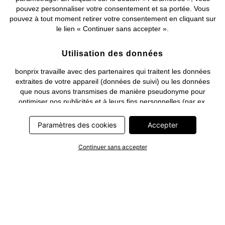
pouvez personnaliser votre consentement et sa portée. Vous
pouvez à tout moment retirer votre consentement en cliquant sur
le lien « Continuer sans accepter ».
Utilisation des données
bonprix travaille avec des partenaires qui traitent les données
extraites de votre appareil (données de suivi) ou les données
que nous avons transmises de manière pseudonyme pour
optimiser nos publicités et à leurs fins personnelles (par ex.
établissements d’un profil) ou pour le compte de tiers. Dans ce
cadre, non seulement la collecte des données de suivi ou la
Paramètres des cookies
Accepter
transmission de vos données pseudonymisées mais également
le traitement ultérieur de ces données par ce prestataire
Continuer sans accepter
nécessitent un consentement. Les données de suivi seront alors
collectées ou vos données pseudonymisées seront alors
transmises seulement si vous avez cliqué préalablement sur le
bouton « Accepter » dans la bannière sur bonprix.fr . Les
partenaires représentent les entreprises suivantes: Meta
Platforms Ireland Limited, Google Ireland Limited, Pinterest
Europe Limited, Microsoft Ireland Operations Limited, Criteo SA,
RTB-House GmbH, Adjust GmbH, Snap Group UK Limited, ID5