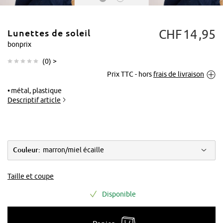
CHF
14
95
Lunettes de soleil
bonprix
(
0
) >
Prix TTC - hors
frais de livraison
Tapoter pour
agrandir
métal, plastique
Descriptif article
Couleur:
marron/miel écaille
Taille et coupe
Disponible