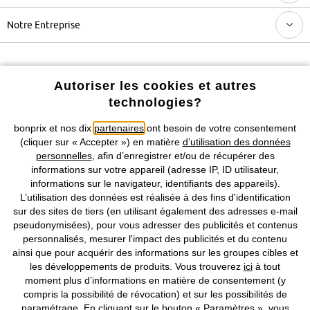
Notre Entreprise
Retrouvez bonprix sur
Autoriser les cookies et autres
technologies?
Prix indiqués TVA comprise avec en sus
frais de port & de service
bonprix et nos dix
partenaires
ont besoin de votre consentement
(cliquer sur « Accepter ») en matière
d’utilisation des données
personnelles
, afin d’enregistrer et/ou de récupérer des
CGV
Données personnelles
Paramètres des cookies
informations sur votre appareil (adresse IP, ID utilisateur,
informations sur le navigateur, identifiants des appareils).
Mentions légales
Résilier le contrat
L’utilisation des données est réalisée à des fins d'identification
sur des sites de tiers (en utilisant également des adresses e-mail
©
2026 bonprix.
Tous droits réservés.
pseudonymisées), pour vous adresser des publicités et contenus
personnalisés, mesurer l'impact des publicités et du contenu
ainsi que pour acquérir des informations sur les groupes cibles et
les développements de produits. Vous trouverez
ici
à tout
moment plus d’informations en matière de consentement (y
Deutsch
Français
compris la possibilité de révocation) et sur les possibilités de
paramétrage. En cliquant sur le bouton « Paramètres », vous