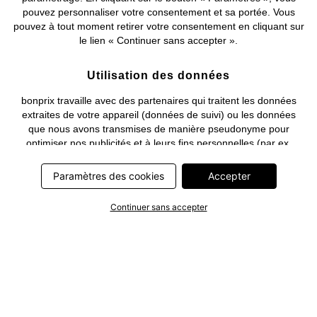
pouvez personnaliser votre consentement et sa portée. Vous
pouvez à tout moment retirer votre consentement en cliquant sur
le lien « Continuer sans accepter ».
Utilisation des données
bonprix travaille avec des partenaires qui traitent les données
extraites de votre appareil (données de suivi) ou les données
que nous avons transmises de manière pseudonyme pour
optimiser nos publicités et à leurs fins personnelles (par ex.
établissements d’un profil) ou pour le compte de tiers. Dans ce
cadre, non seulement la collecte des données de suivi ou la
Paramètres des cookies
Accepter
transmission de vos données pseudonymisées mais également
le traitement ultérieur de ces données par ce prestataire
Continuer sans accepter
nécessitent un consentement. Les données de suivi seront alors
collectées ou vos données pseudonymisées seront alors
transmises seulement si vous avez cliqué préalablement sur le
bouton « Accepter » dans la bannière sur bonprix.fr . Les
partenaires représentent les entreprises suivantes: Meta
Platforms Ireland Limited, Google Ireland Limited, Pinterest
Europe Limited, Microsoft Ireland Operations Limited, Criteo SA,
RTB-House GmbH, Adjust GmbH, Snap Group UK Limited, ID5