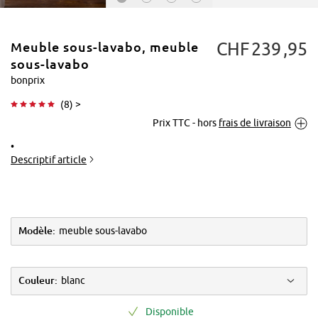
CHF
239
95
Meuble sous-lavabo, meuble
sous-lavabo
bonprix
(
8
) >
Tapoter pour
Prix TTC - hors
frais de livraison
agrandir
Descriptif article
Modèle:
meuble sous-lavabo
Couleur:
blanc
Disponible