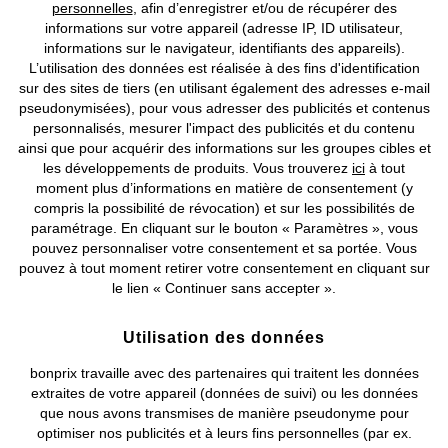
personnelles
, afin d’enregistrer et/ou de récupérer des
Prix indiqués TVA comprise avec en sus
frais de port & de service
informations sur votre appareil (adresse IP, ID utilisateur,
informations sur le navigateur, identifiants des appareils).
CGV
Données personnelles
Paramètres des cookies
L’utilisation des données est réalisée à des fins d'identification
sur des sites de tiers (en utilisant également des adresses e-mail
pseudonymisées), pour vous adresser des publicités et contenus
Mentions légales
Résilier le contrat
personnalisés, mesurer l'impact des publicités et du contenu
ainsi que pour acquérir des informations sur les groupes cibles et
©
2026 bonprix.
Tous droits réservés.
les développements de produits. Vous trouverez
ici
à tout
moment plus d’informations en matière de consentement (y
compris la possibilité de révocation) et sur les possibilités de
paramétrage. En cliquant sur le bouton « Paramètres », vous
pouvez personnaliser votre consentement et sa portée. Vous
Deutsch
Français
pouvez à tout moment retirer votre consentement en cliquant sur
le lien « Continuer sans accepter ».
Utilisation des données
bonprix travaille avec des partenaires qui traitent les données
extraites de votre appareil (données de suivi) ou les données
que nous avons transmises de manière pseudonyme pour
optimiser nos publicités et à leurs fins personnelles (par ex.