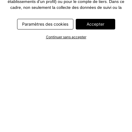
établissements d’un profil) ou pour le compte de tiers. Dans ce
cadre, non seulement la collecte des données de suivi ou la
transmission de vos données pseudonymisées mais également
le traitement ultérieur de ces données par ce prestataire
Paramètres des cookies
Accepter
nécessitent un consentement. Les données de suivi seront alors
collectées ou vos données pseudonymisées seront alors
transmises seulement si vous avez cliqué préalablement sur le
Continuer sans accepter
bouton « Accepter » dans la bannière sur bonprix.fr . Les
partenaires représentent les entreprises suivantes: Meta
Platforms Ireland Limited, Google Ireland Limited, Pinterest
Europe Limited, Microsoft Ireland Operations Limited, Criteo SA,
RTB-House GmbH, Adjust GmbH, Snap Group UK Limited, ID5
Technology Ltd, TikTok Information Technologies UK Limited.
Vous trouverez plus d’informations sur le traitement des données
par ces partenaires dans la
politique de confidentialité
. Ces
informations sont accessibles en outre par un lien dans la
bannière.