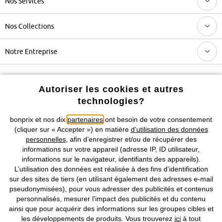
Nos Services
Nos Collections
Notre Entreprise
Retrouvez bonprix sur
Autoriser les cookies et autres
technologies?
bonprix et nos dix
partenaires
ont besoin de votre consentement
Prix indiqués TVA comprise avec en sus
frais de port & de service
(cliquer sur « Accepter ») en matière
d’utilisation des données
personnelles
, afin d’enregistrer et/ou de récupérer des
CGV
Données personnelles
Paramètres des cookies
informations sur votre appareil (adresse IP, ID utilisateur,
informations sur le navigateur, identifiants des appareils).
L’utilisation des données est réalisée à des fins d'identification
Mentions légales
Résilier le contrat
sur des sites de tiers (en utilisant également des adresses e-mail
pseudonymisées), pour vous adresser des publicités et contenus
©
2026 bonprix.
Tous droits réservés.
personnalisés, mesurer l'impact des publicités et du contenu
ainsi que pour acquérir des informations sur les groupes cibles et
les développements de produits. Vous trouverez
ici
à tout