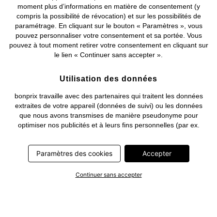
moment plus d’informations en matière de consentement (y
compris la possibilité de révocation) et sur les possibilités de
Deutsch
Français
paramétrage. En cliquant sur le bouton « Paramètres », vous
pouvez personnaliser votre consentement et sa portée. Vous
pouvez à tout moment retirer votre consentement en cliquant sur
le lien « Continuer sans accepter ».
Utilisation des données
bonprix travaille avec des partenaires qui traitent les données
extraites de votre appareil (données de suivi) ou les données
que nous avons transmises de manière pseudonyme pour
optimiser nos publicités et à leurs fins personnelles (par ex.
établissements d’un profil) ou pour le compte de tiers. Dans ce
cadre, non seulement la collecte des données de suivi ou la
Paramètres des cookies
Accepter
transmission de vos données pseudonymisées mais également
le traitement ultérieur de ces données par ce prestataire
nécessitent un consentement. Les données de suivi seront alors
Continuer sans accepter
collectées ou vos données pseudonymisées seront alors
transmises seulement si vous avez cliqué préalablement sur le
bouton « Accepter » dans la bannière sur bonprix.fr . Les
partenaires représentent les entreprises suivantes: Meta