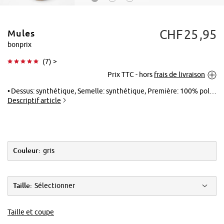
CHF
25
95
Mules
bonprix
(
7
) >
Prix TTC - hors
frais de livraison
Tapoter pour
agrandir
Dessus: synthétique, Semelle: synthétique, Première: 100% polyester
Descriptif article
Couleur:
gris
Taille:
Sélectionner
Taille et coupe