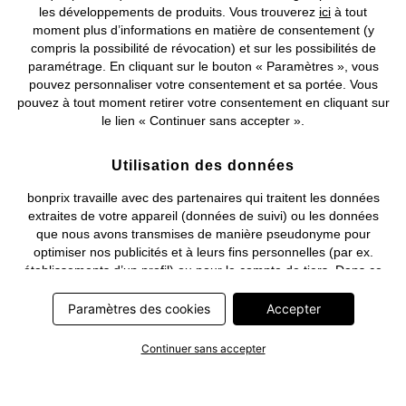
les développements de produits. Vous trouverez
ici
à tout
moment plus d’informations en matière de consentement (y
compris la possibilité de révocation) et sur les possibilités de
Deutsch
Français
paramétrage. En cliquant sur le bouton « Paramètres », vous
pouvez personnaliser votre consentement et sa portée. Vous
pouvez à tout moment retirer votre consentement en cliquant sur
le lien « Continuer sans accepter ».
Utilisation des données
bonprix travaille avec des partenaires qui traitent les données
extraites de votre appareil (données de suivi) ou les données
que nous avons transmises de manière pseudonyme pour
optimiser nos publicités et à leurs fins personnelles (par ex.
établissements d’un profil) ou pour le compte de tiers. Dans ce
cadre, non seulement la collecte des données de suivi ou la
transmission de vos données pseudonymisées mais également
Paramètres des cookies
Accepter
le traitement ultérieur de ces données par ce prestataire
nécessitent un consentement. Les données de suivi seront alors
Continuer sans accepter
collectées ou vos données pseudonymisées seront alors
transmises seulement si vous avez cliqué préalablement sur le
bouton « Accepter » dans la bannière sur bonprix.fr . Les