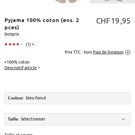
CHF
19
95
Pyjama 100% coton (ens. 2
pces)
bonprix
(
1
) >
Tapoter pour
Prix TTC - hors
frais de livraison
agrandir
100% coton
Descriptif article
Couleur:
bleu foncé
Taille:
Sélectionner
Taille et coupe