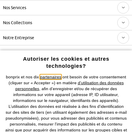
Nos Services
Nos Collections
Notre Entreprise
Retrouvez bonprix sur
Autoriser les cookies et autres
technologies?
bonprix et nos dix
partenaires
ont besoin de votre consentement
Prix indiqués TVA comprise avec en sus
frais de port & de service
(cliquer sur « Accepter ») en matière
d’utilisation des données
personnelles
, afin d’enregistrer et/ou de récupérer des
informations sur votre appareil (adresse IP, ID utilisateur,
CGV
Données personnelles
Paramètres des cookies
informations sur le navigateur, identifiants des appareils).
L’utilisation des données est réalisée à des fins d'identification
Mentions légales
Résilier le contrat
sur des sites de tiers (en utilisant également des adresses e-mail
pseudonymisées), pour vous adresser des publicités et contenus
©
2026 bonprix.
Tous droits réservés.
personnalisés, mesurer l'impact des publicités et du contenu
ainsi que pour acquérir des informations sur les groupes cibles et