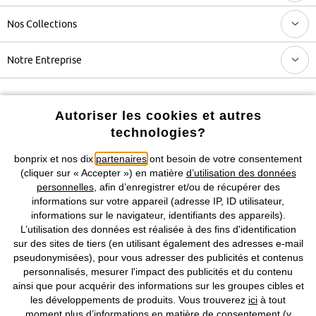
Nos Collections
Notre Entreprise
Retrouvez bonprix sur
Autoriser les cookies et autres
technologies?
bonprix et nos dix
partenaires
ont besoin de votre consentement
Prix indiqués TVA comprise avec en sus
frais de port & de service
(cliquer sur « Accepter ») en matière
d’utilisation des données
personnelles
, afin d’enregistrer et/ou de récupérer des
CGV
Données personnelles
Paramètres des cookies
informations sur votre appareil (adresse IP, ID utilisateur,
informations sur le navigateur, identifiants des appareils).
L’utilisation des données est réalisée à des fins d'identification
Mentions légales
Résilier le contrat
sur des sites de tiers (en utilisant également des adresses e-mail
pseudonymisées), pour vous adresser des publicités et contenus
©
2026 bonprix.
Tous droits réservés.
personnalisés, mesurer l'impact des publicités et du contenu
ainsi que pour acquérir des informations sur les groupes cibles et
les développements de produits. Vous trouverez
ici
à tout
moment plus d’informations en matière de consentement (y