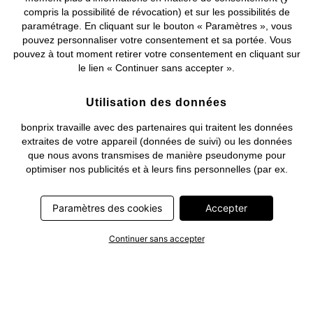
compris la possibilité de révocation) et sur les possibilités de
Deutsch
Français
paramétrage. En cliquant sur le bouton « Paramètres », vous
pouvez personnaliser votre consentement et sa portée. Vous
pouvez à tout moment retirer votre consentement en cliquant sur
le lien « Continuer sans accepter ».
Utilisation des données
bonprix travaille avec des partenaires qui traitent les données
extraites de votre appareil (données de suivi) ou les données
que nous avons transmises de manière pseudonyme pour
optimiser nos publicités et à leurs fins personnelles (par ex.
établissements d’un profil) ou pour le compte de tiers. Dans ce
cadre, non seulement la collecte des données de suivi ou la
Paramètres des cookies
Accepter
transmission de vos données pseudonymisées mais également
le traitement ultérieur de ces données par ce prestataire
nécessitent un consentement. Les données de suivi seront alors
Continuer sans accepter
collectées ou vos données pseudonymisées seront alors
transmises seulement si vous avez cliqué préalablement sur le
bouton « Accepter » dans la bannière sur bonprix.fr . Les
partenaires représentent les entreprises suivantes: Meta
Platforms Ireland Limited, Google Ireland Limited, Pinterest