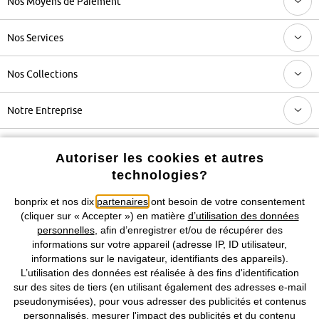
Nos Moyens de Paiement
Nos Services
Nos Collections
Notre Entreprise
Retrouvez bonprix sur
Autoriser les cookies et autres
technologies?
bonprix et nos dix
partenaires
ont besoin de votre consentement
Prix indiqués TVA comprise avec en sus
frais de port & de service
(cliquer sur « Accepter ») en matière
d’utilisation des données
personnelles
, afin d’enregistrer et/ou de récupérer des
informations sur votre appareil (adresse IP, ID utilisateur,
CGV
Données personnelles
Paramètres des cookies
informations sur le navigateur, identifiants des appareils).
L’utilisation des données est réalisée à des fins d'identification
Mentions légales
Résilier le contrat
sur des sites de tiers (en utilisant également des adresses e-mail
pseudonymisées), pour vous adresser des publicités et contenus
©
2026 bonprix.
Tous droits réservés.
personnalisés, mesurer l'impact des publicités et du contenu