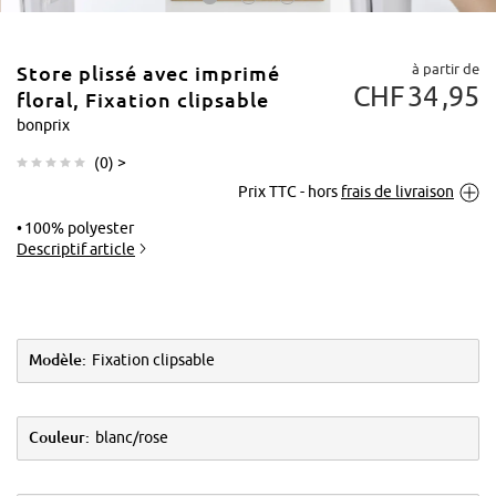
à partir de
Store plissé avec imprimé
CHF
34
95
floral, Fixation clipsable
bonprix
(
0
) >
Tapoter pour
Prix TTC - hors
frais de livraison
agrandir
100% polyester
Descriptif article
Modèle:
Fixation clipsable
Couleur:
blanc/rose