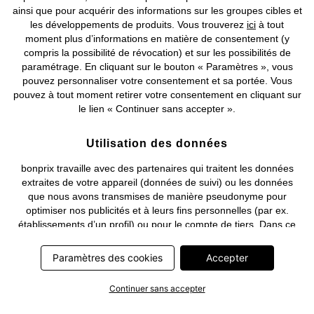
ainsi que pour acquérir des informations sur les groupes cibles et
les développements de produits. Vous trouverez
ici
à tout
moment plus d’informations en matière de consentement (y
compris la possibilité de révocation) et sur les possibilités de
Deutsch
Français
paramétrage. En cliquant sur le bouton « Paramètres », vous
pouvez personnaliser votre consentement et sa portée. Vous
pouvez à tout moment retirer votre consentement en cliquant sur
le lien « Continuer sans accepter ».
Utilisation des données
bonprix travaille avec des partenaires qui traitent les données
extraites de votre appareil (données de suivi) ou les données
que nous avons transmises de manière pseudonyme pour
optimiser nos publicités et à leurs fins personnelles (par ex.
établissements d’un profil) ou pour le compte de tiers. Dans ce
cadre, non seulement la collecte des données de suivi ou la
transmission de vos données pseudonymisées mais également
Paramètres des cookies
Accepter
le traitement ultérieur de ces données par ce prestataire
nécessitent un consentement. Les données de suivi seront alors
Continuer sans accepter
collectées ou vos données pseudonymisées seront alors
transmises seulement si vous avez cliqué préalablement sur le