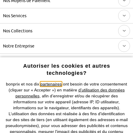
Nos Moyens de Paiement
Nos Services
Nos Collections
Notre Entreprise
Retrouvez bonprix sur
Autoriser les cookies et autres
technologies?
bonprix et nos dix
partenaires
ont besoin de votre consentement
Prix indiqués TVA comprise avec en sus
frais de port & de service
(cliquer sur « Accepter ») en matière
d’utilisation des données
personnelles
, afin d’enregistrer et/ou de récupérer des
informations sur votre appareil (adresse IP, ID utilisateur,
CGV
Données personnelles
Paramètres des cookies
informations sur le navigateur, identifiants des appareils).
L’utilisation des données est réalisée à des fins d'identification
Mentions légales
Résilier le contrat
sur des sites de tiers (en utilisant également des adresses e-mail
pseudonymisées), pour vous adresser des publicités et contenus
©
2026 bonprix.
Tous droits réservés.
personnalisés, mesurer l'impact des publicités et du contenu