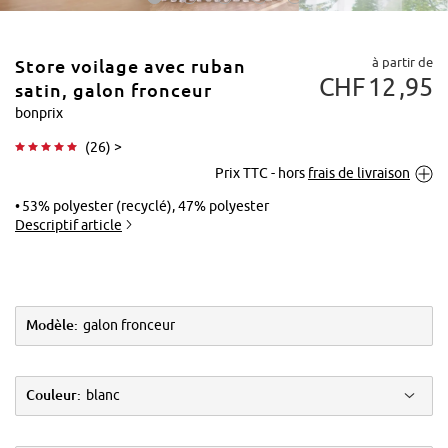
à partir de
Store voilage avec ruban
CHF
12
95
satin, galon fronceur
bonprix
(
26
) >
Tapoter pour
Prix TTC - hors
frais de livraison
agrandir
53% polyester (recyclé), 47% polyester
Descriptif article
Modèle:
galon fronceur
Couleur:
blanc