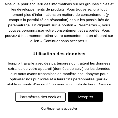
ainsi que pour acquérir des informations sur les groupes cibles et
les développements de produits. Vous trouverez
ici
à tout
moment plus d’informations en matière de consentement (y
compris la possibilité de révocation) et sur les possibilités de
Deutsch
Français
paramétrage. En cliquant sur le bouton « Paramètres », vous
pouvez personnaliser votre consentement et sa portée. Vous
pouvez à tout moment retirer votre consentement en cliquant sur
le lien « Continuer sans accepter ».
Utilisation des données
bonprix travaille avec des partenaires qui traitent les données
extraites de votre appareil (données de suivi) ou les données
que nous avons transmises de manière pseudonyme pour
optimiser nos publicités et à leurs fins personnelles (par ex.
établissements d’un profil) ou pour le compte de tiers. Dans ce
cadre, non seulement la collecte des données de suivi ou la
transmission de vos données pseudonymisées mais également
Paramètres des cookies
Accepter
le traitement ultérieur de ces données par ce prestataire
nécessitent un consentement. Les données de suivi seront alors
Continuer sans accepter
collectées ou vos données pseudonymisées seront alors
transmises seulement si vous avez cliqué préalablement sur le