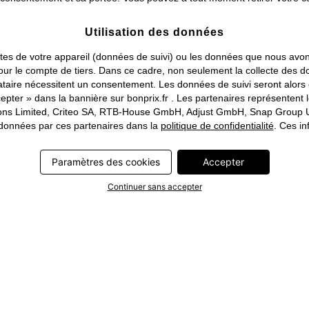
Utilisation des données
traites de votre appareil (données de suivi) ou les données que nous a
ou pour le compte de tiers. Dans ce cadre, non seulement la collecte de
tataire nécessitent un consentement. Les données de suivi seront alor
pter » dans la bannière sur bonprix.fr . Les partenaires représentent 
rations Limited, Criteo SA, RTB-House GmbH, Adjust GmbH, Snap Group U
s données par ces partenaires dans la
politique de confidentialité
. Ces in
Paramètres des cookies
Accepter
Continuer sans accepter