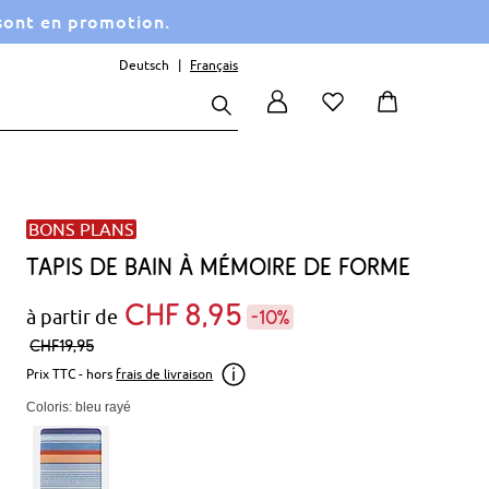
 sont en promotion.
Deutsch
Français
BONS PLANS
Tapis de bain à mémoire de forme
CHF
8
95
à partir de
-10%
CHF
19,
95
Prix TTC - hors
frais de livraison
Coloris: bleu rayé