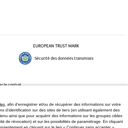
European Trust Mark
Sécurité des données transmises
er le contrat
les
, afin d’enregistrer et/ou de récupérer des informations sur votre
ins d'identification sur des sites de tiers (en utilisant également des
enu ainsi que pour acquérir des informations sur les groupes cibles
é de révocation) et sur les possibilités de paramétrage. En cliquant
nsentement en cliquant sur le lien « Continuer sans accepter ».