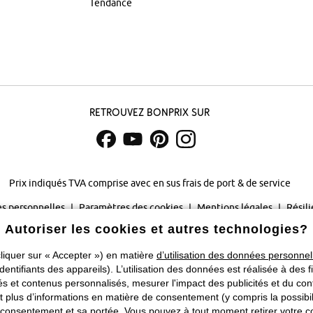
Tendance
Retrouvez bonprix sur
Prix indiqués TVA comprise avec en sus
frais de port & de service
s personnelles
Paramètres des cookies
Mentions légales
Résili
Autoriser les cookies et autres technologies?
©
2026 bonprix.
Tous droits réservés.
liquer sur « Accepter ») en matière
d’utilisation des données personnel
Changer de pays
identifiants des appareils). L’utilisation des données est réalisée à des f
 et contenus personnalisés, mesurer l'impact des publicités et du cont
plus d’informations en matière de consentement (y compris la possibilit
consentement et sa portée. Vous pouvez à tout moment retirer votre co