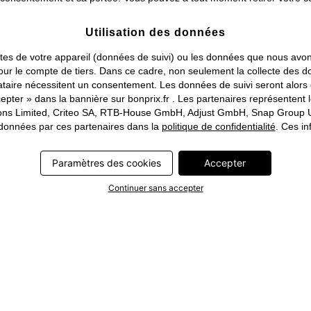
Utilisation des données
traites de votre appareil (données de suivi) ou les données que nous a
ou pour le compte de tiers. Dans ce cadre, non seulement la collecte de
tataire nécessitent un consentement. Les données de suivi seront alor
pter » dans la bannière sur bonprix.fr . Les partenaires représentent 
rations Limited, Criteo SA, RTB-House GmbH, Adjust GmbH, Snap Group U
s données par ces partenaires dans la
politique de confidentialité
. Ces in
Paramètres des cookies
Accepter
Continuer sans accepter