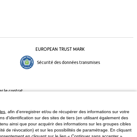
European Trust Mark
Sécurité des données transmises
er le contrat
les
, afin d’enregistrer et/ou de récupérer des informations sur votre
ins d'identification sur des sites de tiers (en utilisant également des
enu ainsi que pour acquérir des informations sur les groupes cibles
é de révocation) et sur les possibilités de paramétrage. En cliquant
nsentement en cliquant sur le lien « Continuer sans accepter ».