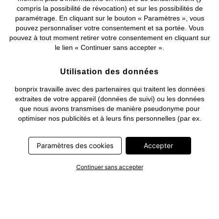
compris la possibilité de révocation) et sur les possibilités de
Deutsch
Français
paramétrage. En cliquant sur le bouton « Paramètres », vous
pouvez personnaliser votre consentement et sa portée. Vous
pouvez à tout moment retirer votre consentement en cliquant sur
le lien « Continuer sans accepter ».
Utilisation des données
bonprix travaille avec des partenaires qui traitent les données
extraites de votre appareil (données de suivi) ou les données
que nous avons transmises de manière pseudonyme pour
optimiser nos publicités et à leurs fins personnelles (par ex.
établissements d’un profil) ou pour le compte de tiers. Dans ce
cadre, non seulement la collecte des données de suivi ou la
Paramètres des cookies
Accepter
transmission de vos données pseudonymisées mais également
le traitement ultérieur de ces données par ce prestataire
nécessitent un consentement. Les données de suivi seront alors
Continuer sans accepter
collectées ou vos données pseudonymisées seront alors
transmises seulement si vous avez cliqué préalablement sur le
bouton « Accepter » dans la bannière sur bonprix.fr . Les
partenaires représentent les entreprises suivantes: Meta
Platforms Ireland Limited, Google Ireland Limited, Pinterest