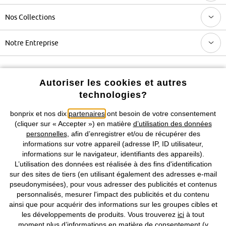
Nos Collections
Notre Entreprise
Retrouvez bonprix sur
Autoriser les cookies et autres
technologies?
bonprix et nos dix
partenaires
ont besoin de votre consentement
Prix indiqués TVA comprise avec en sus
frais de port & de service
(cliquer sur « Accepter ») en matière
d’utilisation des données
personnelles
, afin d’enregistrer et/ou de récupérer des
CGV
Données personnelles
Paramètres des cookies
informations sur votre appareil (adresse IP, ID utilisateur,
informations sur le navigateur, identifiants des appareils).
L’utilisation des données est réalisée à des fins d'identification
Mentions légales
Résilier le contrat
sur des sites de tiers (en utilisant également des adresses e-mail
pseudonymisées), pour vous adresser des publicités et contenus
©
2026 bonprix.
Tous droits réservés.
personnalisés, mesurer l'impact des publicités et du contenu
ainsi que pour acquérir des informations sur les groupes cibles et
les développements de produits. Vous trouverez
ici
à tout
moment plus d’informations en matière de consentement (y