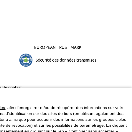
European Trust Mark
Sécurité des données transmises
er le contrat
les
, afin d’enregistrer et/ou de récupérer des informations sur votre
ins d'identification sur des sites de tiers (en utilisant également des
enu ainsi que pour acquérir des informations sur les groupes cibles
é de révocation) et sur les possibilités de paramétrage. En cliquant
nsentement en cliquant sur le lien « Continuer sans accepter ».