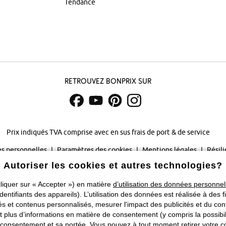
Tendance
Retrouvez bonprix sur
Prix indiqués TVA comprise avec en sus
frais de port & de service
s personnelles
Paramètres des cookies
Mentions légales
Résili
Autoriser les cookies et autres technologies?
©
2026 bonprix.
Tous droits réservés.
liquer sur « Accepter ») en matière
d’utilisation des données personnel
Changer de pays
identifiants des appareils). L’utilisation des données est réalisée à des f
 et contenus personnalisés, mesurer l'impact des publicités et du cont
plus d’informations en matière de consentement (y compris la possibilit
consentement et sa portée. Vous pouvez à tout moment retirer votre co