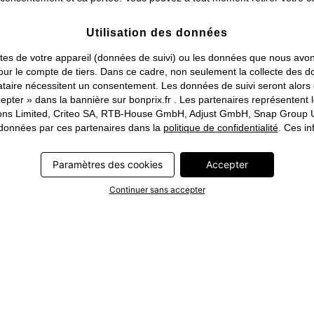
Utilisation des données
traites de votre appareil (données de suivi) ou les données que nous a
ou pour le compte de tiers. Dans ce cadre, non seulement la collecte de
tataire nécessitent un consentement. Les données de suivi seront alor
pter » dans la bannière sur bonprix.fr . Les partenaires représentent 
rations Limited, Criteo SA, RTB-House GmbH, Adjust GmbH, Snap Group U
s données par ces partenaires dans la
politique de confidentialité
. Ces in
Paramètres des cookies
Accepter
Continuer sans accepter