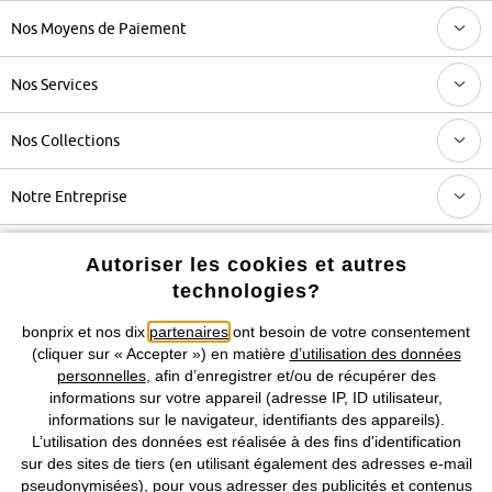
Nos Moyens de Paiement
Nos Services
Nos Collections
Notre Entreprise
Autoriser les cookies et autres
Retrouvez bonprix sur
technologies?
bonprix et nos dix
partenaires
ont besoin de votre consentement
(cliquer sur « Accepter ») en matière
d’utilisation des données
Prix indiqués TVA comprise avec en sus
frais de port & de service
personnelles
, afin d’enregistrer et/ou de récupérer des
informations sur votre appareil (adresse IP, ID utilisateur,
CGV
Données personnelles
Paramètres des cookies
informations sur le navigateur, identifiants des appareils).
L’utilisation des données est réalisée à des fins d'identification
Mentions légales
Résilier le contrat
sur des sites de tiers (en utilisant également des adresses e-mail
pseudonymisées), pour vous adresser des publicités et contenus