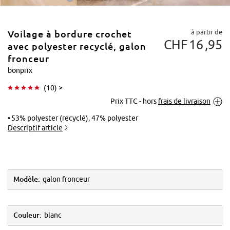
à partir de
Voilage à bordure crochet
CHF
16
95
avec polyester recyclé, galon
fronceur
bonprix
Tapoter pour
(
10
) >
agrandir
Prix TTC - hors
frais de livraison
53% polyester (recyclé), 47% polyester
Descriptif article
Modèle:
galon fronceur
Couleur:
blanc