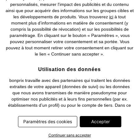
©
2026 bonprix.
Tous droits réservés.
personnalisés, mesurer l'impact des publicités et du contenu
ainsi que pour acquérir des informations sur les groupes cibles et
les développements de produits. Vous trouverez
ici
à tout
moment plus d’informations en matière de consentement (y
compris la possibilité de révocation) et sur les possibilités de
Deutsch
Français
paramétrage. En cliquant sur le bouton « Paramètres », vous
pouvez personnaliser votre consentement et sa portée. Vous
pouvez à tout moment retirer votre consentement en cliquant sur
le lien « Continuer sans accepter ».
Utilisation des données
bonprix travaille avec des partenaires qui traitent les données
extraites de votre appareil (données de suivi) ou les données
que nous avons transmises de manière pseudonyme pour
optimiser nos publicités et à leurs fins personnelles (par ex.
établissements d’un profil) ou pour le compte de tiers. Dans ce
cadre, non seulement la collecte des données de suivi ou la
transmission de vos données pseudonymisées mais également
Paramètres des cookies
Accepter
le traitement ultérieur de ces données par ce prestataire
nécessitent un consentement. Les données de suivi seront alors
Continuer sans accepter
collectées ou vos données pseudonymisées seront alors