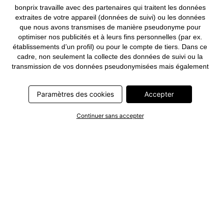
bonprix travaille avec des partenaires qui traitent les données
extraites de votre appareil (données de suivi) ou les données
que nous avons transmises de manière pseudonyme pour
optimiser nos publicités et à leurs fins personnelles (par ex.
établissements d’un profil) ou pour le compte de tiers. Dans ce
cadre, non seulement la collecte des données de suivi ou la
transmission de vos données pseudonymisées mais également
le traitement ultérieur de ces données par ce prestataire
nécessitent un consentement. Les données de suivi seront alors
Paramètres des cookies
Accepter
collectées ou vos données pseudonymisées seront alors
transmises seulement si vous avez cliqué préalablement sur le
bouton « Accepter » dans la bannière sur bonprix.fr . Les
Continuer sans accepter
partenaires représentent les entreprises suivantes: Meta
Platforms Ireland Limited, Google Ireland Limited, Pinterest
Europe Limited, Microsoft Ireland Operations Limited, Criteo SA,
RTB-House GmbH, Adjust GmbH, Snap Group UK Limited, ID5
Technology Ltd, TikTok Information Technologies UK Limited.
Vous trouverez plus d’informations sur le traitement des données
par ces partenaires dans la
politique de confidentialité
. Ces
informations sont accessibles en outre par un lien dans la
bannière.