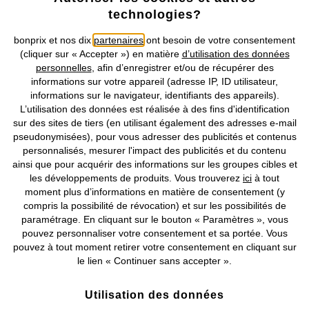
technologies?
Retrouvez bonprix sur
bonprix et nos dix
partenaires
ont besoin de votre consentement
(cliquer sur « Accepter ») en matière
d’utilisation des données
personnelles
, afin d’enregistrer et/ou de récupérer des
informations sur votre appareil (adresse IP, ID utilisateur,
Prix indiqués TVA comprise avec en sus
frais de port & de service
informations sur le navigateur, identifiants des appareils).
L’utilisation des données est réalisée à des fins d'identification
CGV
Données personnelles
Paramètres des cookies
sur des sites de tiers (en utilisant également des adresses e-mail
pseudonymisées), pour vous adresser des publicités et contenus
personnalisés, mesurer l'impact des publicités et du contenu
Mentions légales
Résilier le contrat
ainsi que pour acquérir des informations sur les groupes cibles et
les développements de produits. Vous trouverez
ici
à tout
©
2026 bonprix.
Tous droits réservés.
moment plus d’informations en matière de consentement (y
compris la possibilité de révocation) et sur les possibilités de
paramétrage. En cliquant sur le bouton « Paramètres », vous
pouvez personnaliser votre consentement et sa portée. Vous
pouvez à tout moment retirer votre consentement en cliquant sur
Deutsch
Français
le lien « Continuer sans accepter ».
Utilisation des données