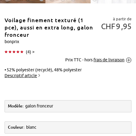
à partir de
Voilage finement texturé (1
CHF
9
95
pce), aussi en extra long, galon
fronceur
bonprix
Tapoter pour
(
4
) >
agrandir
Prix TTC - hors
frais de livraison
52% polyester (recyclé), 48% polyester
Descriptif article
Modèle:
galon fronceur
Couleur:
blanc