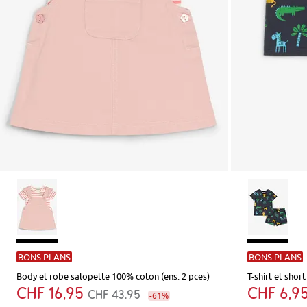
BONS PLANS
BONS PLANS
Body et robe salopette 100% coton (ens. 2 pces)
T-shirt et shor
CHF 16,95
CHF 6,9
CHF 43,95
-61%