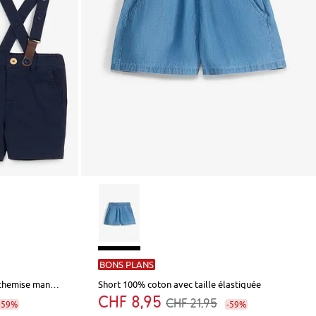
BONS PLANS
Costume 4 pièces avec bermuda, chemise manches courtes, bretelles et nœud papillon
Short 100% coton avec taille élastiquée
CHF 8,95
CHF 21,95
-59%
-59%