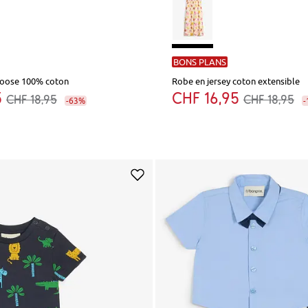
BONS PLANS
 loose 100% coton
Robe en jersey coton extensible
5
CHF 16,95
CHF 18,95
CHF 18,95
-63%
-