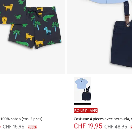
BONS PLANS
t 100% coton (ens. 2 pces)
5
CHF 19,95
CHF 15,95
CHF 48,95
-56%