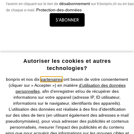
désabonnement
l'avenir en cliquant sur le lien de
sur fr.bonprix.ch ou en bas
Protection-des-données
de chaque e-mail.
S’abonner
Profitez de tous les avantages de notre appli !
Autoriser les cookies et autres
technologies?
bonprix et nos dix
partenaires
ont besoin de votre consentement
(cliquer sur « Accepter ») en matière
d’utilisation des données
personnelles
, afin d’enregistrer et/ou de récupérer des
informations sur votre appareil (adresse IP, ID utilisateur,
Nos Moyens de Paiement
informations sur le navigateur, identifiants des appareils).
L’utilisation des données est réalisée à des fins d'identification
Nos Services
sur des sites de tiers (en utilisant également des adresses e-mail
pseudonymisées), pour vous adresser des publicités et contenus
personnalisés, mesurer l'impact des publicités et du contenu
Nos Collections
ainsi que pour acquérir des informations sur les groupes cibles et