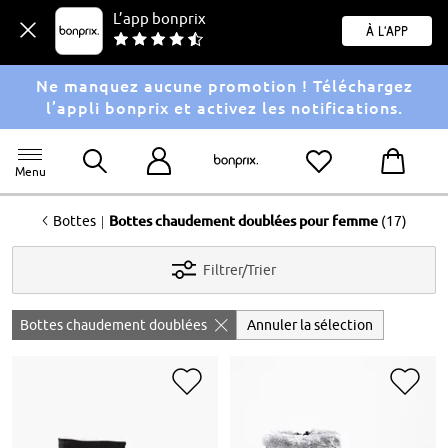
L’app bonprix
À l'app
Ne manquez aucune promotion ! Téléchargez
l’appli bonprix et activez les notifications.
Menu
<
|
Bottes
Bottes chaudement doublées pour femme
(17)
Filtrer/Trier
Bottes chaudement doublées
Annuler la sélection