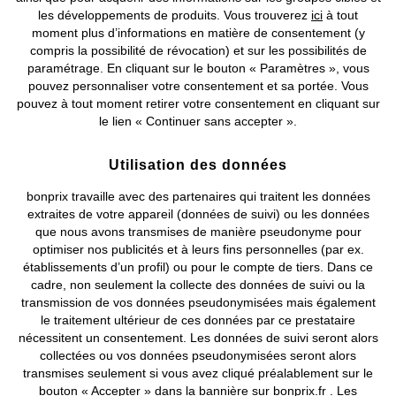
les développements de produits. Vous trouverez
ici
à tout
Notre Entreprise
moment plus d’informations en matière de consentement (y
compris la possibilité de révocation) et sur les possibilités de
paramétrage. En cliquant sur le bouton « Paramètres », vous
Retrouvez bonprix sur
pouvez personnaliser votre consentement et sa portée. Vous
pouvez à tout moment retirer votre consentement en cliquant sur
le lien « Continuer sans accepter ».
Prix indiqués TVA comprise avec en sus
frais de port & de service
Utilisation des données
bonprix travaille avec des partenaires qui traitent les données
CGV
Données personnelles
Paramètres des cookies
extraites de votre appareil (données de suivi) ou les données
que nous avons transmises de manière pseudonyme pour
Mentions légales
Résilier le contrat
optimiser nos publicités et à leurs fins personnelles (par ex.
établissements d’un profil) ou pour le compte de tiers. Dans ce
©
2026 bonprix.
Tous droits réservés.
cadre, non seulement la collecte des données de suivi ou la
transmission de vos données pseudonymisées mais également
le traitement ultérieur de ces données par ce prestataire
nécessitent un consentement. Les données de suivi seront alors
collectées ou vos données pseudonymisées seront alors
Deutsch
Français
transmises seulement si vous avez cliqué préalablement sur le
bouton « Accepter » dans la bannière sur bonprix.fr . Les