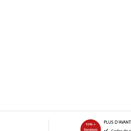
Plus d’avan
10% +
livraison
Codes de r