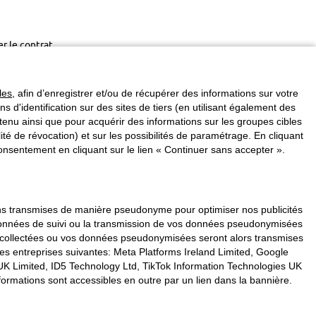
er le contrat
les
, afin d’enregistrer et/ou de récupérer des informations sur votre
ins d'identification sur des sites de tiers (en utilisant également des
enu ainsi que pour acquérir des informations sur les groupes cibles
é de révocation) et sur les possibilités de paramétrage. En cliquant
nsentement en cliquant sur le lien « Continuer sans accepter ».
vons transmises de manière pseudonyme pour optimiser nos publicités
s données de suivi ou la transmission de vos données pseudonymisées
s collectées ou vos données pseudonymisées seront alors transmises
les entreprises suivantes: Meta Platforms Ireland Limited, Google
K Limited, ID5 Technology Ltd, TikTok Information Technologies UK
formations sont accessibles en outre par un lien dans la bannière.