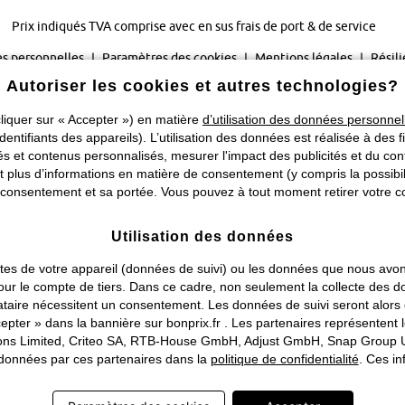
Prix indiqués TVA comprise avec en sus
frais de port & de service
s personnelles
Paramètres des cookies
Mentions légales
Résili
Autoriser les cookies et autres technologies?
©
2026 bonprix.
Tous droits réservés.
liquer sur « Accepter ») en matière
d’utilisation des données personnel
Changer de pays
identifiants des appareils). L’utilisation des données est réalisée à des f
 et contenus personnalisés, mesurer l'impact des publicités et du cont
plus d’informations en matière de consentement (y compris la possibilit
consentement et sa portée. Vous pouvez à tout moment retirer votre co
Utilisation des données
traites de votre appareil (données de suivi) ou les données que nous a
ou pour le compte de tiers. Dans ce cadre, non seulement la collecte de
tataire nécessitent un consentement. Les données de suivi seront alor
pter » dans la bannière sur bonprix.fr . Les partenaires représentent 
rations Limited, Criteo SA, RTB-House GmbH, Adjust GmbH, Snap Group U
s données par ces partenaires dans la
politique de confidentialité
. Ces in