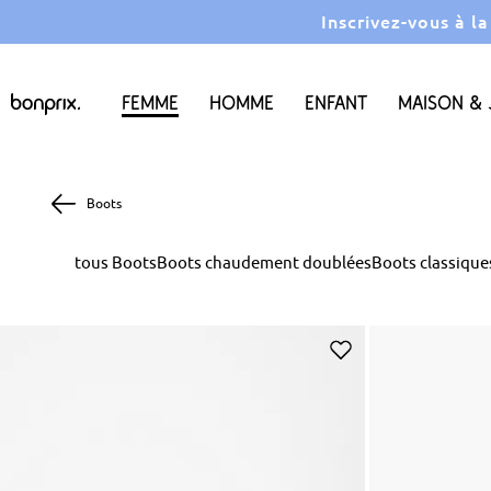
Inscrivez-vous à l
Femme
Homme
Enfant
Maison & 
Boots
tous Boots
Boots chaudement doublées
Boots classique