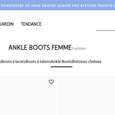
a newsletter et vous saurez quand vos articles favoris
Jardin
Tendance
Ankle Boots femme
5 articles
s
Boots à lacets
Boots à talons
Ankle Boots
Bottines chelsea