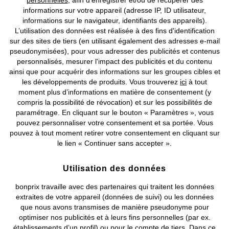
personnelles
, afin d’enregistrer et/ou de récupérer des
Nos Collections
informations sur votre appareil (adresse IP, ID utilisateur,
informations sur le navigateur, identifiants des appareils).
Notre Entreprise
L’utilisation des données est réalisée à des fins d'identification
sur des sites de tiers (en utilisant également des adresses e-mail
pseudonymisées), pour vous adresser des publicités et contenus
Retrouvez bonprix sur
personnalisés, mesurer l'impact des publicités et du contenu
ainsi que pour acquérir des informations sur les groupes cibles et
les développements de produits. Vous trouverez
ici
à tout
moment plus d’informations en matière de consentement (y
compris la possibilité de révocation) et sur les possibilités de
Prix indiqués TVA comprise avec en sus
frais de port & de service
paramétrage. En cliquant sur le bouton « Paramètres », vous
pouvez personnaliser votre consentement et sa portée. Vous
CGV
Données personnelles
Paramètres des cookies
pouvez à tout moment retirer votre consentement en cliquant sur
le lien « Continuer sans accepter ».
Mentions légales
Résilier le contrat
Utilisation des données
©
2026 bonprix.
Tous droits réservés.
bonprix travaille avec des partenaires qui traitent les données
extraites de votre appareil (données de suivi) ou les données
que nous avons transmises de manière pseudonyme pour
optimiser nos publicités et à leurs fins personnelles (par ex.
Deutsch
Français
établissements d’un profil) ou pour le compte de tiers. Dans ce