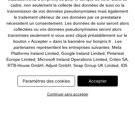
cadre, non seulement la collecte des données de suivi ou la
transmission de vos données pseudonymisées mais également
le traitement ultérieur de ces données par ce prestataire
nécessitent un consentement. Les données de suivi seront alors
collectées ou vos données pseudonymisées seront alors
transmises seulement si vous avez cliqué préalablement sur le
bouton « Accepter » dans la bannière sur bonprix.fr . Les
partenaires représentent les entreprises suivantes: Meta
Platforms Ireland Limited, Google Ireland Limited, Pinterest
Europe Limited, Microsoft Ireland Operations Limited, Criteo SA,
RTB-House GmbH, Adjust GmbH, Snap Group UK Limited, ID5
Technology Ltd, TikTok Information Technologies UK Limited.
Vous trouverez plus d’informations sur le traitement des données
Paramètres des cookies
Accepter
par ces partenaires dans la
politique de confidentialité
. Ces
informations sont accessibles en outre par un lien dans la
Continuer sans accepter
bannière.