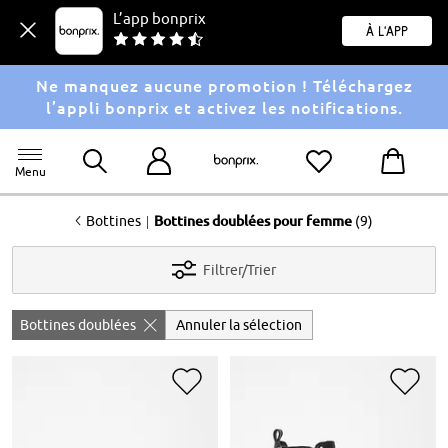
L’app bonprix
À l'app
Ne manquez aucune promotion ! Téléchargez
l’appli bonprix et activez les notifications.
Menu
<
|
Bottines
Bottines doublées pour femme
(9)
Filtrer/Trier
Bottines doublées
Annuler la sélection