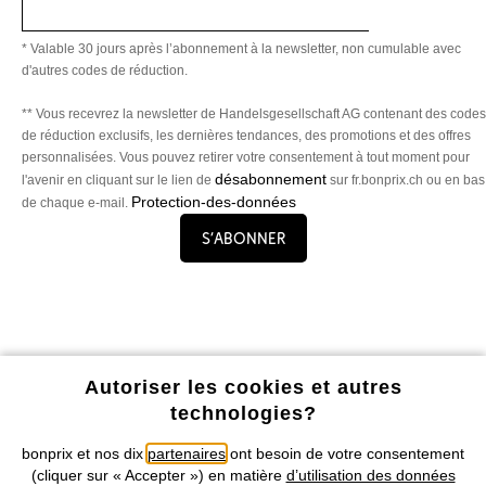
Choisissez votre pantalon favori et sélectionnez votre mode de
livraison : directement à domicile ou en Point Relais. Si le modèle est
* Valable 30 jours après l’abonnement à la newsletter, non cumulable avec
trop petit ou trop grand, vous avez 14 jours maximum pour nous le
d'autres codes de réduction.
retourner. Bon shopping !
** Vous recevrez la newsletter de Handelsgesellschaft AG contenant des codes
de réduction exclusifs, les dernières tendances, des promotions et des offres
personnalisées. Vous pouvez retirer votre consentement à tout moment pour
désabonnement
l'avenir en cliquant sur le lien de
sur fr.bonprix.ch ou en bas
Protection-des-données
de chaque e-mail.
S’abonner
Profitez de tous les avantages de notre appli !
Autoriser les cookies et autres
technologies?
bonprix et nos dix
partenaires
ont besoin de votre consentement
(cliquer sur « Accepter ») en matière
d’utilisation des données