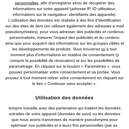
personnelles
, afin d’enregistrer et/ou de récupérer des
informations sur votre appareil (adresse IP, ID utilisateur,
Nos Moyens de Paiement
informations sur le navigateur, identifiants des appareils).
L’utilisation des données est réalisée à des fins d'identification
Nos Services
sur des sites de tiers (en utilisant également des adresses e-mail
pseudonymisées), pour vous adresser des publicités et contenus
personnalisés, mesurer l'impact des publicités et du contenu
Nos Collections
ainsi que pour acquérir des informations sur les groupes cibles et
les développements de produits. Vous trouverez
ici
à tout
Notre Entreprise
moment plus d’informations en matière de consentement (y
compris la possibilité de révocation) et sur les possibilités de
paramétrage. En cliquant sur le bouton « Paramètres », vous
Retrouvez bonprix sur
pouvez personnaliser votre consentement et sa portée. Vous
pouvez à tout moment retirer votre consentement en cliquant sur
le lien « Continuer sans accepter ».
Prix indiqués TVA comprise avec en sus
frais de port & de service
Utilisation des données
bonprix travaille avec des partenaires qui traitent les données
CGV
Données personnelles
Paramètres des cookies
extraites de votre appareil (données de suivi) ou les données
que nous avons transmises de manière pseudonyme pour
Mentions légales
Résilier le contrat
optimiser nos publicités et à leurs fins personnelles (par ex.