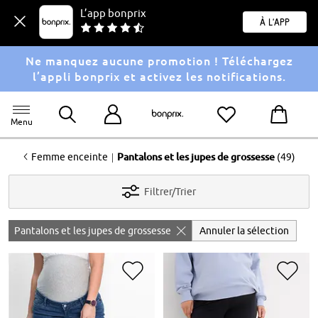
L’app bonprix
À l'app
Ne manquez aucune promotion ! Téléchargez
l’appli bonprix et activez les notifications.
Menu
<
|
Femme enceinte
Pantalons et les jupes de grossesse
(49)
Filtrer/Trier
Pantalons et les jupes de grossesse
Annuler la sélection