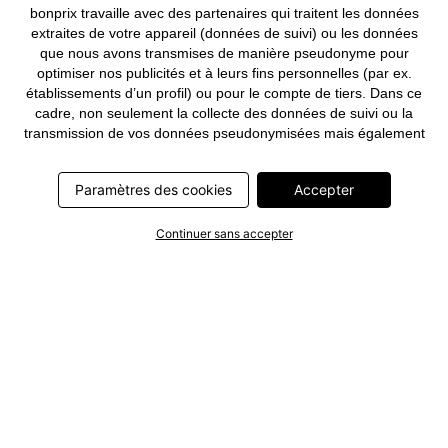
bonprix travaille avec des partenaires qui traitent les données
extraites de votre appareil (données de suivi) ou les données
que nous avons transmises de manière pseudonyme pour
optimiser nos publicités et à leurs fins personnelles (par ex.
établissements d’un profil) ou pour le compte de tiers. Dans ce
cadre, non seulement la collecte des données de suivi ou la
transmission de vos données pseudonymisées mais également
le traitement ultérieur de ces données par ce prestataire
nécessitent un consentement. Les données de suivi seront alors
Paramètres des cookies
Accepter
collectées ou vos données pseudonymisées seront alors
transmises seulement si vous avez cliqué préalablement sur le
bouton « Accepter » dans la bannière sur bonprix.fr . Les
Continuer sans accepter
partenaires représentent les entreprises suivantes: Meta
Platforms Ireland Limited, Google Ireland Limited, Pinterest
Europe Limited, Microsoft Ireland Operations Limited, Criteo SA,
RTB-House GmbH, Adjust GmbH, Snap Group UK Limited, ID5
Technology Ltd, TikTok Information Technologies UK Limited.
Vous trouverez plus d’informations sur le traitement des données
par ces partenaires dans la
politique de confidentialité
. Ces
informations sont accessibles en outre par un lien dans la
bannière.