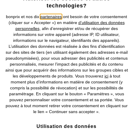
technologies?
Retrouvez bonprix sur
bonprix et nos dix
partenaires
ont besoin de votre consentement
(cliquer sur « Accepter ») en matière
d’utilisation des données
personnelles
, afin d’enregistrer et/ou de récupérer des
informations sur votre appareil (adresse IP, ID utilisateur,
Prix indiqués TVA comprise avec en sus
frais de port & de service
informations sur le navigateur, identifiants des appareils).
L’utilisation des données est réalisée à des fins d'identification
CGV
Données personnelles
Paramètres des cookies
sur des sites de tiers (en utilisant également des adresses e-mail
pseudonymisées), pour vous adresser des publicités et contenus
personnalisés, mesurer l'impact des publicités et du contenu
Mentions légales
Résilier le contrat
ainsi que pour acquérir des informations sur les groupes cibles et
les développements de produits. Vous trouverez
ici
à tout
©
2026 bonprix.
Tous droits réservés.
moment plus d’informations en matière de consentement (y
compris la possibilité de révocation) et sur les possibilités de
paramétrage. En cliquant sur le bouton « Paramètres », vous
pouvez personnaliser votre consentement et sa portée. Vous
pouvez à tout moment retirer votre consentement en cliquant sur
Deutsch
Français
le lien « Continuer sans accepter ».
Utilisation des données