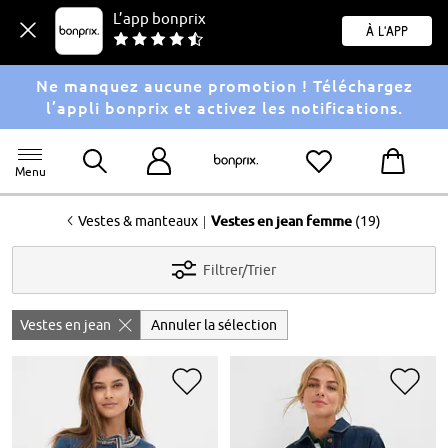
L’app bonprix
À l'app
Ne manquez aucune promotion ! Téléchargez
l’appli bonprix et activez les notifications.
Menu
<
|
Vestes & manteaux
Vestes en jean femme
(19)
Filtrer/Trier
Vestes en jean
Annuler la sélection