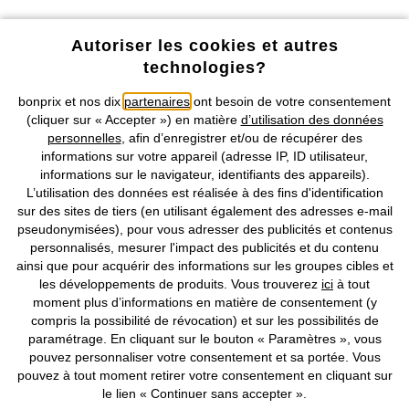
femme ?
Profitez de tous les avantages de notre appli !
La veste en jean pour femme s‘adapte en un clin d’œil à vos
Autoriser les cookies et autres
différentes tenues. Avec un pull à capuche, vous profitez d’une tenue
technologies?
parfaite pour vos loisirs. Vous voulez renforcer son côté habillé ?
Optez pour une veste en jean blanche. Légèrement délavée, la veste
bonprix et nos dix
partenaires
ont besoin de votre consentement
en jean noir femme donnera une note décontractée à votre tenue.
(cliquer sur « Accepter ») en matière
d’utilisation des données
Un ton très foncé peut être porté dans toutes les occasions, que ce
personnelles
, afin d’enregistrer et/ou de récupérer des
soit pour des journées actives, au travail, ou lors d’un repas en famille.
Nos Moyens de Paiement
informations sur votre appareil (adresse IP, ID utilisateur,
Pour renforcer son style chic, nous vous conseillons une veste en jean
informations sur le navigateur, identifiants des appareils).
à coupe blazer.
L’utilisation des données est réalisée à des fins d'identification
Nos Services
sur des sites de tiers (en utilisant également des adresses e-mail
Une veste en jean femme pour vous
pseudonymisées), pour vous adresser des publicités et contenus
accompagner au quotidien
personnalisés, mesurer l'impact des publicités et du contenu
Nos Collections
ainsi que pour acquérir des informations sur les groupes cibles et
La veste en jean femme est un accessoire de mode intemporel et
les développements de produits. Vous trouverez
ici
à tout
indispensable : vous l’emmenez partout avec vous. À la fois
Notre Entreprise
moment plus d’informations en matière de consentement (y
confortable et tendance, elle est facile à combiner et souligne votre
compris la possibilité de révocation) et sur les possibilités de
style personnel en toutes occasions. Découvrez notre grande
paramétrage. En cliquant sur le bouton « Paramètres », vous
collection et apportez une allure ultra-stylée à votre tenue avec la
Retrouvez bonprix sur
pouvez personnaliser votre consentement et sa portée. Vous
veste en jean femme de bonprix !
pouvez à tout moment retirer votre consentement en cliquant sur
le lien « Continuer sans accepter ».