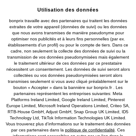
Prix indiqués TVA comprise avec en sus
frais de port & de service
Utilisation des données
bonprix travaille avec des partenaires qui traitent les données
CGV
Données personnelles
Paramètres des cookies
extraites de votre appareil (données de suivi) ou les données
que nous avons transmises de manière pseudonyme pour
Mentions légales
Résilier le contrat
optimiser nos publicités et à leurs fins personnelles (par ex.
établissements d’un profil) ou pour le compte de tiers. Dans ce
©
2026 bonprix.
Tous droits réservés.
cadre, non seulement la collecte des données de suivi ou la
transmission de vos données pseudonymisées mais également
le traitement ultérieur de ces données par ce prestataire
nécessitent un consentement. Les données de suivi seront alors
collectées ou vos données pseudonymisées seront alors
Deutsch
Français
transmises seulement si vous avez cliqué préalablement sur le
bouton « Accepter » dans la bannière sur bonprix.fr . Les
partenaires représentent les entreprises suivantes: Meta
Platforms Ireland Limited, Google Ireland Limited, Pinterest
Europe Limited, Microsoft Ireland Operations Limited, Criteo SA,
RTB-House GmbH, Adjust GmbH, Snap Group UK Limited, ID5
Technology Ltd, TikTok Information Technologies UK Limited.
Vous trouverez plus d’informations sur le traitement des données
par ces partenaires dans la
politique de confidentialité
. Ces