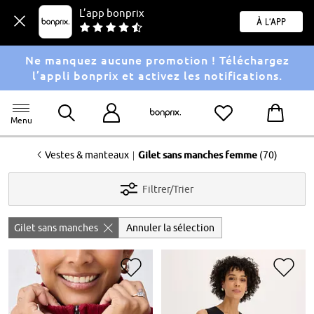
L’app bonprix
À l'app
Ne manquez aucune promotion ! Téléchargez
l’appli bonprix et activez les notifications.
Menu
<
|
Vestes & manteaux
Gilet sans manches femme
(70)
Filtrer/Trier
Gilet sans manches
Annuler la sélection