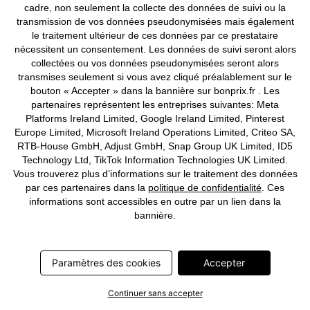
cadre, non seulement la collecte des données de suivi ou la
transmission de vos données pseudonymisées mais également
le traitement ultérieur de ces données par ce prestataire
Gilet sans manches en velours
Gilet matelassé sans manches,
nécessitent un consentement. Les données de suivi seront alors
côtelé
ultra-léger
collectées ou vos données pseudonymisées seront alors
CHF 31,95
CHF 49,95
transmises seulement si vous avez cliqué préalablement sur le
bouton « Accepter » dans la bannière sur bonprix.fr . Les
partenaires représentent les entreprises suivantes: Meta
Platforms Ireland Limited, Google Ireland Limited, Pinterest
Europe Limited, Microsoft Ireland Operations Limited, Criteo SA,
RTB-House GmbH, Adjust GmbH, Snap Group UK Limited, ID5
Technology Ltd, TikTok Information Technologies UK Limited.
Vous trouverez plus d’informations sur le traitement des données
par ces partenaires dans la
politique de confidentialité
. Ces
informations sont accessibles en outre par un lien dans la
bannière.
Paramètres des cookies
Accepter
Continuer sans accepter