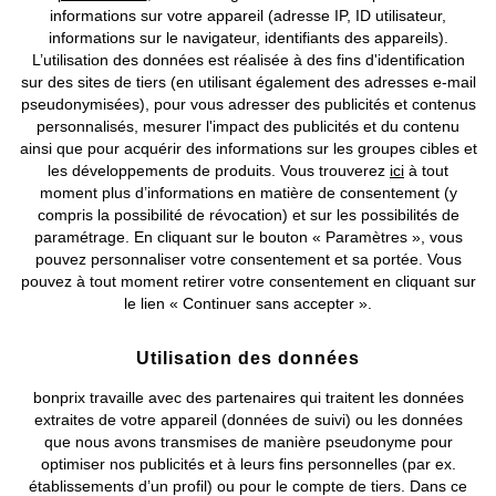
informations sur votre appareil (adresse IP, ID utilisateur,
Plus d’avantages avec la newsletter
informations sur le navigateur, identifiants des appareils).
L’utilisation des données est réalisée à des fins d'identification
Codes de réduction
Promos
Tendances
sur des sites de tiers (en utilisant également des adresses e-mail
pseudonymisées), pour vous adresser des publicités et contenus
Votre adresse e-mail
personnalisés, mesurer l'impact des publicités et du contenu
ainsi que pour acquérir des informations sur les groupes cibles et
les développements de produits. Vous trouverez
ici
à tout
* Valable 30 jours après l’abonnement à la newsletter, non cumulable avec
moment plus d’informations en matière de consentement (y
d'autres codes de réduction.
compris la possibilité de révocation) et sur les possibilités de
paramétrage. En cliquant sur le bouton « Paramètres », vous
** Vous recevrez la newsletter de Handelsgesellschaft AG contenant des codes
pouvez personnaliser votre consentement et sa portée. Vous
de réduction exclusifs, les dernières tendances, des promotions et des offres
pouvez à tout moment retirer votre consentement en cliquant sur
personnalisées. Vous pouvez retirer votre consentement à tout moment pour
le lien « Continuer sans accepter ».
désabonnement
l'avenir en cliquant sur le lien de
sur fr.bonprix.ch ou en bas
Protection-des-données
de chaque e-mail.
Utilisation des données
S’abonner
bonprix travaille avec des partenaires qui traitent les données
extraites de votre appareil (données de suivi) ou les données
que nous avons transmises de manière pseudonyme pour
optimiser nos publicités et à leurs fins personnelles (par ex.
établissements d’un profil) ou pour le compte de tiers. Dans ce