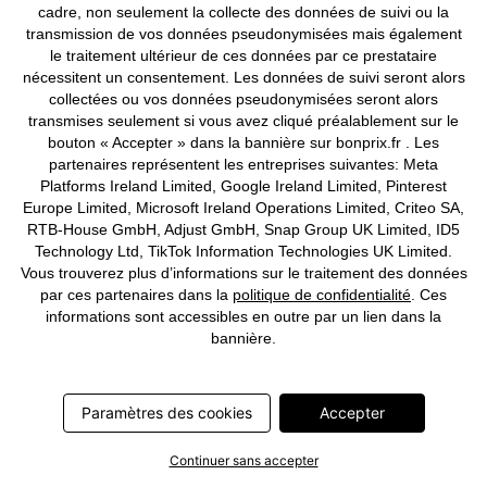
Profitez de tous les avantages de notre appli !
cadre, non seulement la collecte des données de suivi ou la
transmission de vos données pseudonymisées mais également
le traitement ultérieur de ces données par ce prestataire
nécessitent un consentement. Les données de suivi seront alors
collectées ou vos données pseudonymisées seront alors
transmises seulement si vous avez cliqué préalablement sur le
bouton « Accepter » dans la bannière sur bonprix.fr . Les
Nos Moyens de Paiement
partenaires représentent les entreprises suivantes: Meta
Platforms Ireland Limited, Google Ireland Limited, Pinterest
Europe Limited, Microsoft Ireland Operations Limited, Criteo SA,
Nos Services
RTB-House GmbH, Adjust GmbH, Snap Group UK Limited, ID5
Technology Ltd, TikTok Information Technologies UK Limited.
Nos Collections
Vous trouverez plus d’informations sur le traitement des données
par ces partenaires dans la
politique de confidentialité
. Ces
informations sont accessibles en outre par un lien dans la
Notre Entreprise
bannière.
Retrouvez bonprix sur
Paramètres des cookies
Accepter
Continuer sans accepter
Prix indiqués TVA comprise avec en sus
frais de port & de service