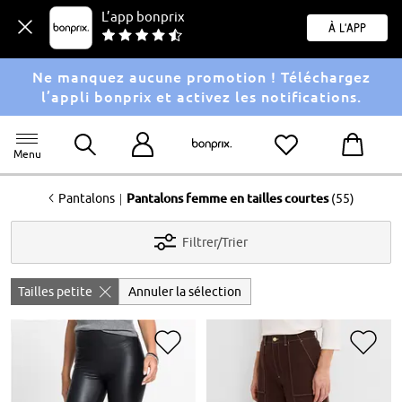
L’app bonprix
À l'app
Ne manquez aucune promotion ! Téléchargez
l’appli bonprix et activez les notifications.
Menu
<
|
Pantalons
Pantalons femme en tailles courtes
(55)
Filtrer/Trier
Tailles petite
Annuler la sélection