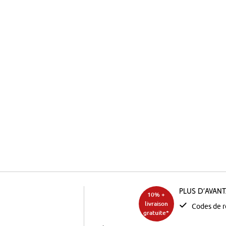
Plus d’avan
10% +
livraison
Codes de r
gratuite*