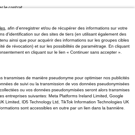
er le contrat
les
, afin d’enregistrer et/ou de récupérer des informations sur votre
ins d'identification sur des sites de tiers (en utilisant également des
enu ainsi que pour acquérir des informations sur les groupes cibles
é de révocation) et sur les possibilités de paramétrage. En cliquant
nsentement en cliquant sur le lien « Continuer sans accepter ».
vons transmises de manière pseudonyme pour optimiser nos publicités
s données de suivi ou la transmission de vos données pseudonymisées
s collectées ou vos données pseudonymisées seront alors transmises
les entreprises suivantes: Meta Platforms Ireland Limited, Google
K Limited, ID5 Technology Ltd, TikTok Information Technologies UK
formations sont accessibles en outre par un lien dans la bannière.