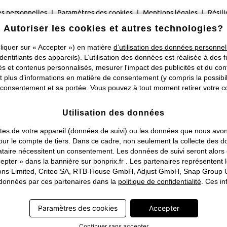
s personnelles
Paramètres des cookies
Mentions légales
Résili
Autoriser les cookies et autres technologies?
©
2026 bonprix.
Tous droits réservés.
liquer sur « Accepter ») en matière
d’utilisation des données personnel
Changer de pays
identifiants des appareils). L’utilisation des données est réalisée à des f
 et contenus personnalisés, mesurer l'impact des publicités et du cont
plus d’informations en matière de consentement (y compris la possibilit
consentement et sa portée. Vous pouvez à tout moment retirer votre co
Utilisation des données
traites de votre appareil (données de suivi) ou les données que nous a
ou pour le compte de tiers. Dans ce cadre, non seulement la collecte de
tataire nécessitent un consentement. Les données de suivi seront alor
pter » dans la bannière sur bonprix.fr . Les partenaires représentent 
rations Limited, Criteo SA, RTB-House GmbH, Adjust GmbH, Snap Group U
s données par ces partenaires dans la
politique de confidentialité
. Ces in
Paramètres des cookies
Accepter
Continuer sans accepter