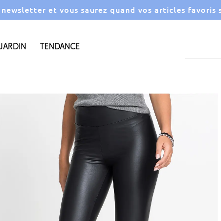
a newsletter et vous saurez quand vos articles favoris
Jardin
Tendance