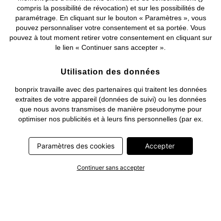
compris la possibilité de révocation) et sur les possibilités de
Deutsch
Français
paramétrage. En cliquant sur le bouton « Paramètres », vous
pouvez personnaliser votre consentement et sa portée. Vous
pouvez à tout moment retirer votre consentement en cliquant sur
le lien « Continuer sans accepter ».
Utilisation des données
bonprix travaille avec des partenaires qui traitent les données
extraites de votre appareil (données de suivi) ou les données
que nous avons transmises de manière pseudonyme pour
optimiser nos publicités et à leurs fins personnelles (par ex.
établissements d’un profil) ou pour le compte de tiers. Dans ce
cadre, non seulement la collecte des données de suivi ou la
Paramètres des cookies
Accepter
transmission de vos données pseudonymisées mais également
le traitement ultérieur de ces données par ce prestataire
Continuer sans accepter
nécessitent un consentement. Les données de suivi seront alors
collectées ou vos données pseudonymisées seront alors
transmises seulement si vous avez cliqué préalablement sur le
bouton « Accepter » dans la bannière sur bonprix.fr . Les
partenaires représentent les entreprises suivantes: Meta
Platforms Ireland Limited, Google Ireland Limited, Pinterest