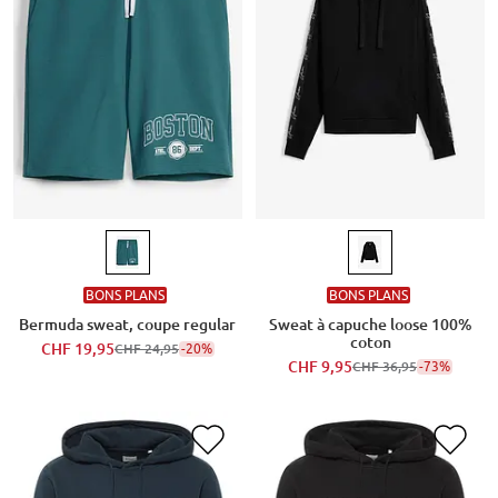
BONS PLANS
BONS PLANS
Bermuda sweat, coupe regular
Sweat à capuche loose 100%
coton
CHF 19,95
-20%
CHF 24,95
CHF 9,95
-73%
CHF 36,95