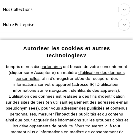
Nos Collections
Notre Entreprise
Retrouvez bonprix sur
Autoriser les cookies et autres
technologies?
bonprix et nos dix
partenaires
ont besoin de votre consentement
Prix indiqués TVA comprise avec en sus
frais de port & de service
(cliquer sur « Accepter ») en matière
d’utilisation des données
personnelles
, afin d’enregistrer et/ou de récupérer des
CGV
Données personnelles
Paramètres des cookies
informations sur votre appareil (adresse IP, ID utilisateur,
informations sur le navigateur, identifiants des appareils).
L’utilisation des données est réalisée à des fins d'identification
Mentions légales
Résilier le contrat
sur des sites de tiers (en utilisant également des adresses e-mail
pseudonymisées), pour vous adresser des publicités et contenus
©
2026 bonprix.
Tous droits réservés.
personnalisés, mesurer l'impact des publicités et du contenu
ainsi que pour acquérir des informations sur les groupes cibles et
les développements de produits. Vous trouverez
ici
à tout
moment plus d’informations en matière de consentement (y