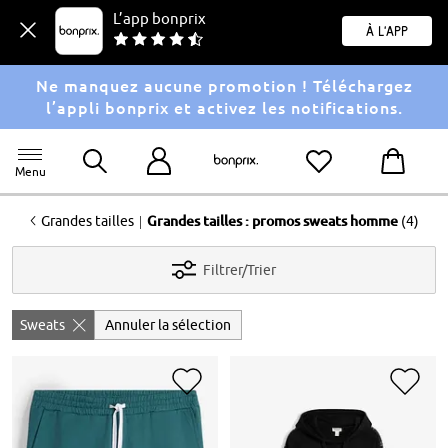
L’app bonprix
À l'app
Ne manquez aucune promotion ! Téléchargez
l’appli bonprix et activez les notifications.
Menu
<
|
Grandes tailles
Grandes tailles : promos sweats homme
(4)
Filtrer/Trier
Sweats
Annuler la sélection