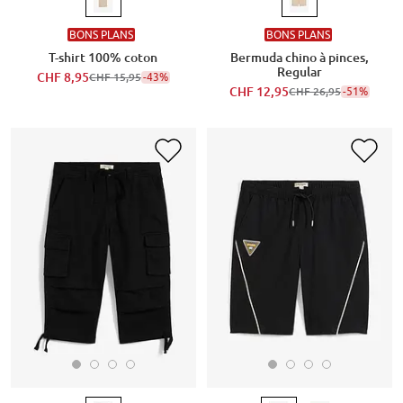
BONS PLANS
BONS PLANS
T-shirt 100% coton
Bermuda chino à pinces,
Regular
CHF 8,95
-43%
CHF 15,95
CHF 12,95
-51%
CHF 26,95