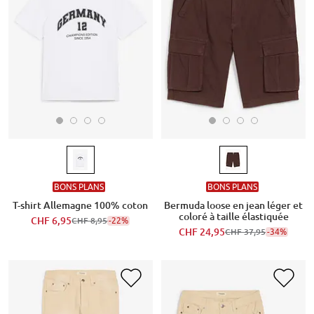
BONS PLANS
BONS PLANS
T-shirt Allemagne 100% coton
Bermuda loose en jean léger et
coloré à taille élastiquée
CHF 6,95
-22%
CHF 8,95
CHF 24,95
-34%
CHF 37,95