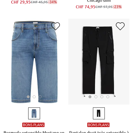
Chicago slim
CHF 29,95
-34%
CHF 45,95
CHF 74,95
-23%
CHF 97,95
BONS PLANS
BONS PLANS
Bermuda extensible Mustang en
Pantalon droit très extensible à