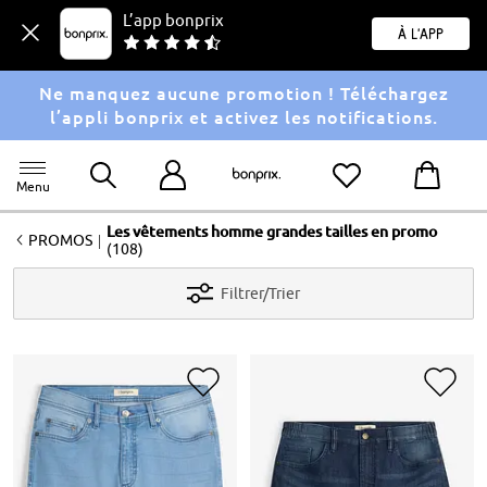
L’app bonprix
À l'app
Ne manquez aucune promotion ! Téléchargez
l’appli bonprix et activez les notifications.
Menu
Les vêtements homme grandes tailles en promo
<
|
PROMOS
(108)
Filtrer/Trier