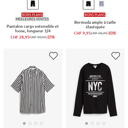
BONS PLANS
BONS PLANS
MEILLEURES VENTES
Bermuda ample à taille
Pantalon cargo extensible et
élastiquée
loose, longueur 3/4
CHF 9,95
-63%
CHF 26,95
CHF 28,95
-27%
CHF 39,95