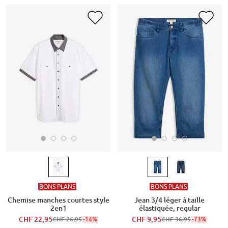
BONS PLANS
BONS PLANS
Chemise manches courtes style
Jean 3/4 léger à taille
2en1
élastiquée, regular
CHF 22,95
-14%
CHF 9,95
-73%
CHF 26,95
CHF 36,95