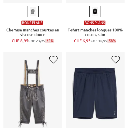
BONS PLANS
BONS PLANS
Chemise manches courtes en
T-shirt manches longues 100%
viscose douce
coton, slim
CHF 8,95
-62%
CHF 6,95
-58%
CHF 23,95
CHF 16,95