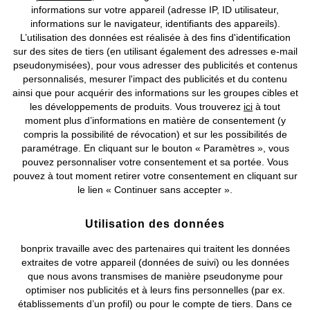
informations sur votre appareil (adresse IP, ID utilisateur,
informations sur le navigateur, identifiants des appareils).
L’utilisation des données est réalisée à des fins d'identification
sur des sites de tiers (en utilisant également des adresses e-mail
pseudonymisées), pour vous adresser des publicités et contenus
BONS PLANS
BONS PLANS
personnalisés, mesurer l'impact des publicités et du contenu
Polo fonctionnel, séchage
T-shirt Slim 100% coton
ainsi que pour acquérir des informations sur les groupes cibles et
rapide
CHF 6,95
-56%
CHF 15,95
les développements de produits. Vous trouverez
ici
à tout
CHF 9,95
-52%
CHF 20,95
moment plus d’informations en matière de consentement (y
compris la possibilité de révocation) et sur les possibilités de
paramétrage. En cliquant sur le bouton « Paramètres », vous
pouvez personnaliser votre consentement et sa portée. Vous
pouvez à tout moment retirer votre consentement en cliquant sur
le lien « Continuer sans accepter ».
Utilisation des données
bonprix travaille avec des partenaires qui traitent les données
extraites de votre appareil (données de suivi) ou les données
que nous avons transmises de manière pseudonyme pour
optimiser nos publicités et à leurs fins personnelles (par ex.
établissements d’un profil) ou pour le compte de tiers. Dans ce