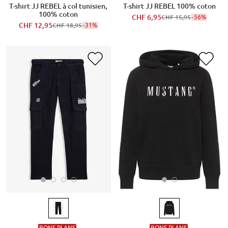
T-shirt JJ REBEL à col tunisien,
T-shirt JJ REBEL 100% coton
100% coton
CHF 6,95
-56%
CHF 15,95
CHF 12,95
-31%
CHF 18,95
BONS PLANS
BONS PLANS