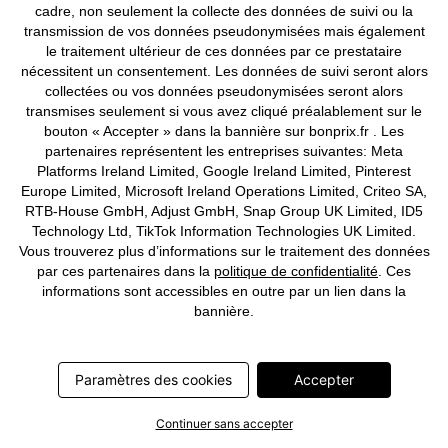
cadre, non seulement la collecte des données de suivi ou la
transmission de vos données pseudonymisées mais également
le traitement ultérieur de ces données par ce prestataire
nécessitent un consentement. Les données de suivi seront alors
collectées ou vos données pseudonymisées seront alors
transmises seulement si vous avez cliqué préalablement sur le
BONS PLANS
BONS PLANS
bouton « Accepter » dans la bannière sur bonprix.fr . Les
Pantalon jogger cargo droit,
Lot de 2 t-shirts col tunisien
partenaires représentent les entreprises suivantes: Meta
regular
100 % coton
Platforms Ireland Limited, Google Ireland Limited, Pinterest
CHF 29,95
-38%
CHF 12,95
-65%
CHF 48,95
CHF 37,95
Europe Limited, Microsoft Ireland Operations Limited, Criteo SA,
RTB-House GmbH, Adjust GmbH, Snap Group UK Limited, ID5
Technology Ltd, TikTok Information Technologies UK Limited.
Vous trouverez plus d’informations sur le traitement des données
par ces partenaires dans la
politique de confidentialité
. Ces
informations sont accessibles en outre par un lien dans la
bannière.
Paramètres des cookies
Accepter
Continuer sans accepter