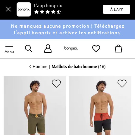
L’app bonprix
À l'app
Ne manquez aucune promotion ! Téléchargez
l’appli bonprix et activez les notifications.
Menu
<
|
Homme
Maillots de bain homme
(16)