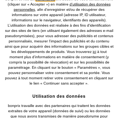
partie de volley, flâner sur le sable, plonger dans la piscine ou faire
(cliquer sur « Accepter ») en matière
d’utilisation des données
une balade en ville, ils vous accompagneront tout l’été.
personnelles
, afin d’enregistrer et/ou de récupérer des
Nos Moyens de Paiement
informations sur votre appareil (adresse IP, ID utilisateur,
Des maillots de bain pour homme hauts en
informations sur le navigateur, identifiants des appareils).
L’utilisation des données est réalisée à des fins d'identification
couleur
Nos Services
sur des sites de tiers (en utilisant également des adresses e-mail
Les débardeurs et les maillots de bain pour homme de chez bonprix
pseudonymisées), pour vous adresser des publicités et contenus
ont tout pour plaire. Esthétiques, confortables et pratiques, ils vont
personnalisés, mesurer l'impact des publicités et du contenu
Nos Collections
devenir vos meilleurs compagnons pour vos prochaines vacances au
ainsi que pour acquérir des informations sur les groupes cibles et
bord de l’eau. Nos prix attractifs et l’achat par lot vous permettront
les développements de produits. Vous trouverez
ici
à tout
Notre Entreprise
de faire de belles économies avant le grand départ. Renouvelez vos
moment plus d’informations en matière de consentement (y
maillots de bain et bien plus encore grâce à notre boutique en ligne !
compris la possibilité de révocation) et sur les possibilités de
paramétrage. En cliquant sur le bouton « Paramètres », vous
Retrouvez bonprix sur
pouvez personnaliser votre consentement et sa portée. Vous
pouvez à tout moment retirer votre consentement en cliquant sur
le lien « Continuer sans accepter ».
Prix indiqués TVA comprise avec en sus
frais de port & de service
Utilisation des données
bonprix travaille avec des partenaires qui traitent les données
CGV
Données personnelles
Paramètres des cookies
extraites de votre appareil (données de suivi) ou les données
que nous avons transmises de manière pseudonyme pour