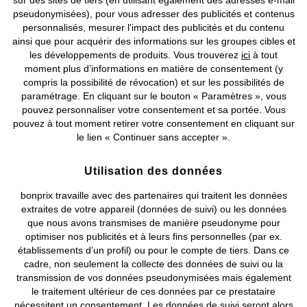
sur des sites de tiers (en utilisant également des adresses e-mail
pseudonymisées), pour vous adresser des publicités et contenus
personnalisés, mesurer l'impact des publicités et du contenu
Nos Collections
ainsi que pour acquérir des informations sur les groupes cibles et
les développements de produits. Vous trouverez
ici
à tout
Notre Entreprise
moment plus d’informations en matière de consentement (y
compris la possibilité de révocation) et sur les possibilités de
paramétrage. En cliquant sur le bouton « Paramètres », vous
Retrouvez bonprix sur
pouvez personnaliser votre consentement et sa portée. Vous
pouvez à tout moment retirer votre consentement en cliquant sur
le lien « Continuer sans accepter ».
Prix indiqués TVA comprise avec en sus
frais de port & de service
Utilisation des données
bonprix travaille avec des partenaires qui traitent les données
CGV
Données personnelles
Paramètres des cookies
extraites de votre appareil (données de suivi) ou les données
que nous avons transmises de manière pseudonyme pour
Mentions légales
Résilier le contrat
optimiser nos publicités et à leurs fins personnelles (par ex.
établissements d’un profil) ou pour le compte de tiers. Dans ce
©
2026 bonprix.
Tous droits réservés.
cadre, non seulement la collecte des données de suivi ou la
transmission de vos données pseudonymisées mais également
le traitement ultérieur de ces données par ce prestataire
nécessitent un consentement. Les données de suivi seront alors