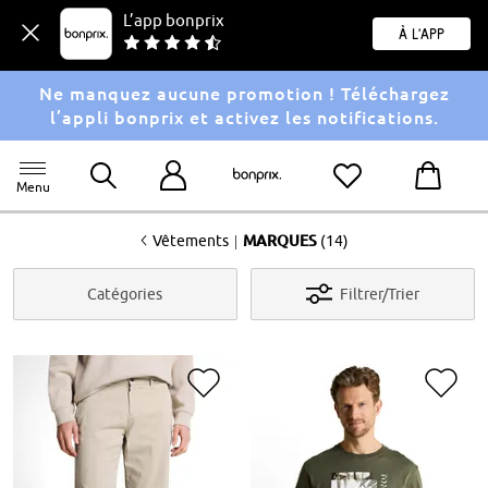
L’app bonprix
À l'app
Ne manquez aucune promotion ! Téléchargez
l’appli bonprix et activez les notifications.
Menu
<
|
Vêtements
MARQUES
(14)
Catégories
Filtrer/Trier