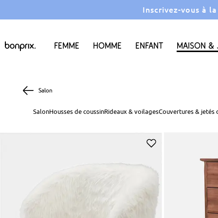
Inscrivez-vous à l
Femme
Homme
Enfant
Maison & 
Salon
Salon
Housses de coussin
Rideaux & voilages
Couvertures & jetés