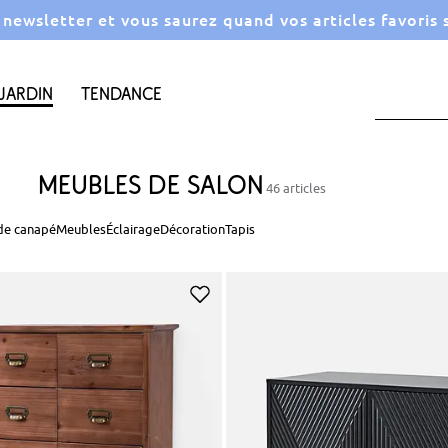
a newsletter et vous saurez quand vos articles favoris
Jardin
Tendance
Meubles de salon
46 articles
 de canapé
Meubles
Éclairage
Décoration
Tapis