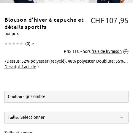
CHF
107
95
Blouson d’hiver à capuche et
détails sportifs
bonprix
(
0
) >
Tapoter pour
Prix TTC - hors
frais de livraison
agrandir
Dessus: 52% polyester (recyclé), 48% polyester, Doublure: 55% polyester, 45% polyester (recyclé), Rembourrage: 100% polyester (recyclé)
Descriptif article
Couleur:
gris ombré
Taille:
Sélectionner
Taille et coupe