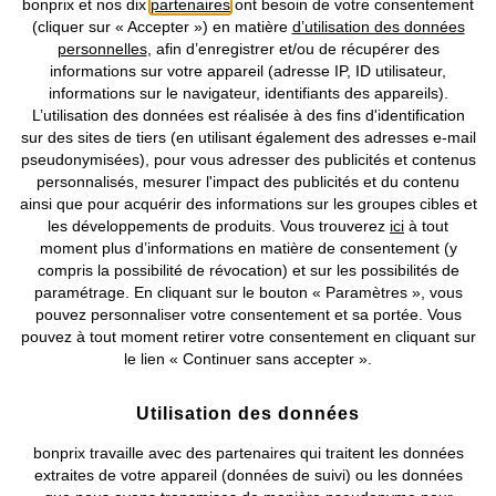
bonprix et nos dix
partenaires
ont besoin de votre consentement
(cliquer sur « Accepter ») en matière
d’utilisation des données
personnelles
, afin d’enregistrer et/ou de récupérer des
Prix indiqués TVA comprise avec en sus
frais de port & de service
informations sur votre appareil (adresse IP, ID utilisateur,
informations sur le navigateur, identifiants des appareils).
L’utilisation des données est réalisée à des fins d'identification
CGV
Données personnelles
Paramètres des cookies
sur des sites de tiers (en utilisant également des adresses e-mail
pseudonymisées), pour vous adresser des publicités et contenus
Mentions légales
Résilier le contrat
personnalisés, mesurer l'impact des publicités et du contenu
ainsi que pour acquérir des informations sur les groupes cibles et
©
2026 bonprix.
Tous droits réservés.
les développements de produits. Vous trouverez
ici
à tout
moment plus d’informations en matière de consentement (y
compris la possibilité de révocation) et sur les possibilités de
paramétrage. En cliquant sur le bouton « Paramètres », vous
pouvez personnaliser votre consentement et sa portée. Vous
Deutsch
Français
pouvez à tout moment retirer votre consentement en cliquant sur
le lien « Continuer sans accepter ».
Utilisation des données
bonprix travaille avec des partenaires qui traitent les données
extraites de votre appareil (données de suivi) ou les données