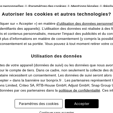
s personnelles
Paramètres des cookies
Mentions légales
Résili
Autoriser les cookies et autres technologies?
©
2026 bonprix.
Tous droits réservés.
liquer sur « Accepter ») en matière
d’utilisation des données personnel
Changer de pays
identifiants des appareils). L’utilisation des données est réalisée à des f
 et contenus personnalisés, mesurer l'impact des publicités et du cont
plus d’informations en matière de consentement (y compris la possibilit
consentement et sa portée. Vous pouvez à tout moment retirer votre co
Utilisation des données
traites de votre appareil (données de suivi) ou les données que nous a
ou pour le compte de tiers. Dans ce cadre, non seulement la collecte de
tataire nécessitent un consentement. Les données de suivi seront alor
pter » dans la bannière sur bonprix.fr . Les partenaires représentent 
rations Limited, Criteo SA, RTB-House GmbH, Adjust GmbH, Snap Group U
s données par ces partenaires dans la
politique de confidentialité
. Ces in
Paramètres des cookies
Accepter
Continuer sans accepter