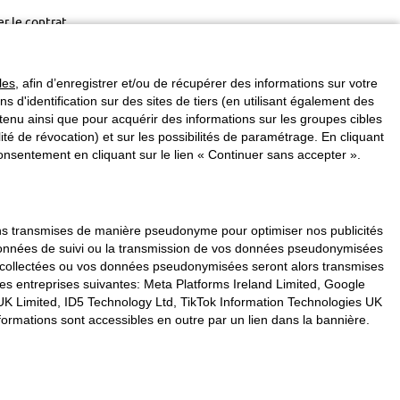
er le contrat
les
, afin d’enregistrer et/ou de récupérer des informations sur votre
ins d'identification sur des sites de tiers (en utilisant également des
enu ainsi que pour acquérir des informations sur les groupes cibles
é de révocation) et sur les possibilités de paramétrage. En cliquant
nsentement en cliquant sur le lien « Continuer sans accepter ».
vons transmises de manière pseudonyme pour optimiser nos publicités
s données de suivi ou la transmission de vos données pseudonymisées
s collectées ou vos données pseudonymisées seront alors transmises
les entreprises suivantes: Meta Platforms Ireland Limited, Google
K Limited, ID5 Technology Ltd, TikTok Information Technologies UK
formations sont accessibles en outre par un lien dans la bannière.