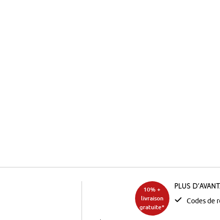
Plus d’avan
10% +
livraison
Codes de r
gratuite*