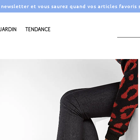
a newsletter et vous saurez quand vos articles favoris
Jardin
Tendance