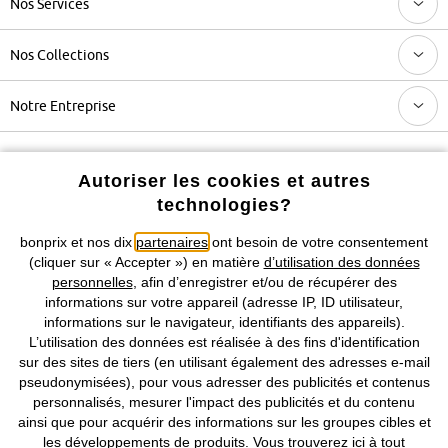
Nos Services
Nos Collections
Notre Entreprise
Retrouvez bonprix sur
Autoriser les cookies et autres
technologies?
bonprix et nos dix
partenaires
ont besoin de votre consentement
Prix indiqués TVA comprise avec en sus
frais de port & de service
(cliquer sur « Accepter ») en matière
d’utilisation des données
personnelles
, afin d’enregistrer et/ou de récupérer des
informations sur votre appareil (adresse IP, ID utilisateur,
CGV
Données personnelles
Paramètres des cookies
informations sur le navigateur, identifiants des appareils).
L’utilisation des données est réalisée à des fins d'identification
Mentions légales
Résilier le contrat
sur des sites de tiers (en utilisant également des adresses e-mail
pseudonymisées), pour vous adresser des publicités et contenus
©
2026 bonprix.
Tous droits réservés.
personnalisés, mesurer l'impact des publicités et du contenu
ainsi que pour acquérir des informations sur les groupes cibles et
les développements de produits. Vous trouverez
ici
à tout