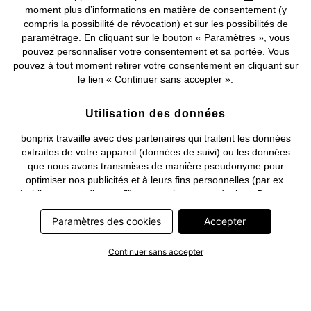
moment plus d’informations en matière de consentement (y
compris la possibilité de révocation) et sur les possibilités de
Deutsch
Français
paramétrage. En cliquant sur le bouton « Paramètres », vous
pouvez personnaliser votre consentement et sa portée. Vous
pouvez à tout moment retirer votre consentement en cliquant sur
le lien « Continuer sans accepter ».
Utilisation des données
bonprix travaille avec des partenaires qui traitent les données
extraites de votre appareil (données de suivi) ou les données
que nous avons transmises de manière pseudonyme pour
optimiser nos publicités et à leurs fins personnelles (par ex.
établissements d’un profil) ou pour le compte de tiers. Dans ce
cadre, non seulement la collecte des données de suivi ou la
Paramètres des cookies
Accepter
transmission de vos données pseudonymisées mais également
le traitement ultérieur de ces données par ce prestataire
nécessitent un consentement. Les données de suivi seront alors
Continuer sans accepter
collectées ou vos données pseudonymisées seront alors
transmises seulement si vous avez cliqué préalablement sur le
bouton « Accepter » dans la bannière sur bonprix.fr . Les
partenaires représentent les entreprises suivantes: Meta