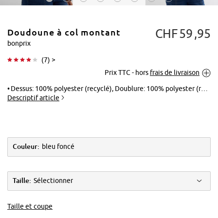
CHF
59
95
Doudoune à col montant
bonprix
(
7
) >
Prix TTC - hors
frais de livraison
Tapoter pour
agrandir
Dessus: 100% polyester (recyclé), Doublure: 100% polyester (recyclé), Rembourrage: 100% polyester (recyclé)
Descriptif article
Couleur:
bleu foncé
Taille:
Sélectionner
Taille et coupe