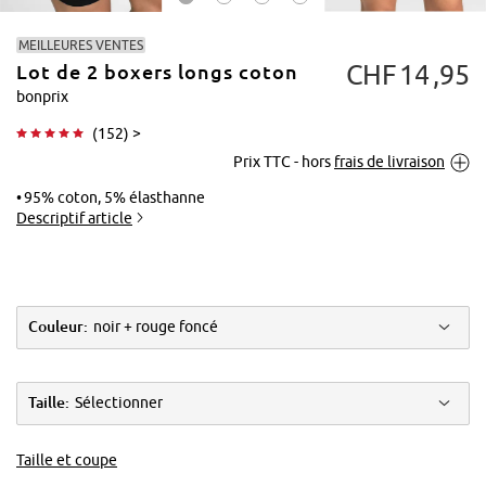
MEILLEURES VENTES
CHF
14
95
Lot de 2 boxers longs coton
bonprix
(
152
) >
Prix TTC - hors
frais de livraison
Tapoter pour
agrandir
95% coton, 5% élasthanne
Descriptif article
Couleur:
noir + rouge foncé
Taille:
Sélectionner
Taille et coupe