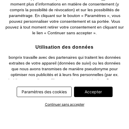
moment plus d’informations en matière de consentement (y
compris la possibilité de révocation) et sur les possibilités de
Deutsch
Français
paramétrage. En cliquant sur le bouton « Paramètres », vous
pouvez personnaliser votre consentement et sa portée. Vous
pouvez à tout moment retirer votre consentement en cliquant sur
le lien « Continuer sans accepter ».
Utilisation des données
bonprix travaille avec des partenaires qui traitent les données
extraites de votre appareil (données de suivi) ou les données
que nous avons transmises de manière pseudonyme pour
optimiser nos publicités et à leurs fins personnelles (par ex.
établissements d’un profil) ou pour le compte de tiers. Dans ce
cadre, non seulement la collecte des données de suivi ou la
Paramètres des cookies
Accepter
transmission de vos données pseudonymisées mais également
le traitement ultérieur de ces données par ce prestataire
nécessitent un consentement. Les données de suivi seront alors
Continuer sans accepter
collectées ou vos données pseudonymisées seront alors
transmises seulement si vous avez cliqué préalablement sur le
bouton « Accepter » dans la bannière sur bonprix.fr . Les
partenaires représentent les entreprises suivantes: Meta