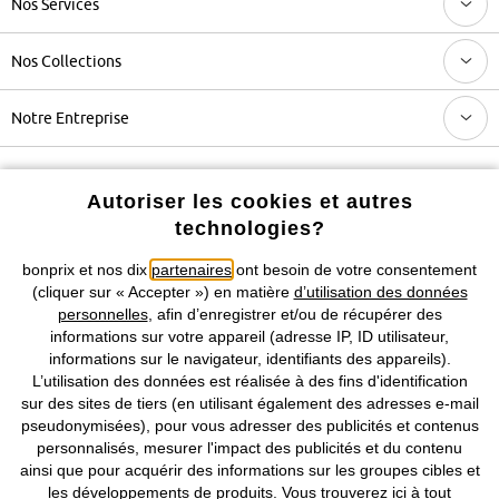
Nos Services
Nos Collections
Notre Entreprise
Retrouvez bonprix sur
Autoriser les cookies et autres
technologies?
bonprix et nos dix
partenaires
ont besoin de votre consentement
Prix indiqués TVA comprise avec en sus
frais de port & de service
(cliquer sur « Accepter ») en matière
d’utilisation des données
personnelles
, afin d’enregistrer et/ou de récupérer des
informations sur votre appareil (adresse IP, ID utilisateur,
CGV
Données personnelles
Paramètres des cookies
informations sur le navigateur, identifiants des appareils).
L’utilisation des données est réalisée à des fins d'identification
Mentions légales
Résilier le contrat
sur des sites de tiers (en utilisant également des adresses e-mail
pseudonymisées), pour vous adresser des publicités et contenus
©
2026 bonprix.
Tous droits réservés.
personnalisés, mesurer l'impact des publicités et du contenu
ainsi que pour acquérir des informations sur les groupes cibles et
les développements de produits. Vous trouverez
ici
à tout