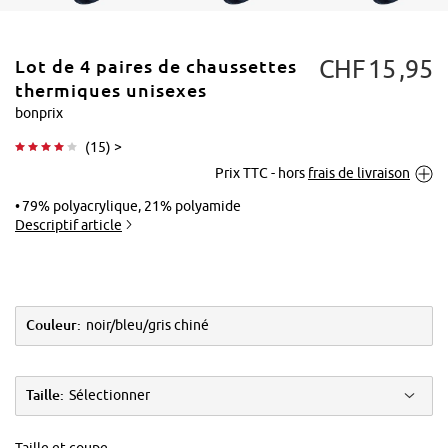
CHF
15
95
Lot de 4 paires de chaussettes
thermiques unisexes
bonprix
(
15
) >
Tapoter pour
Prix TTC - hors
frais de livraison
agrandir
79% polyacrylique, 21% polyamide
Descriptif article
Couleur:
noir/bleu/gris chiné
Taille:
Sélectionner
Taille et coupe