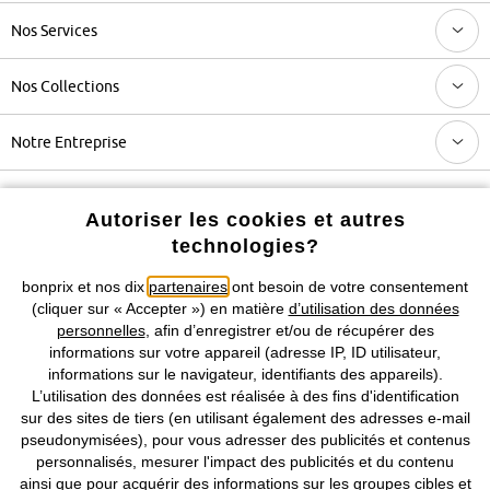
Nos Services
Nos Collections
Notre Entreprise
Retrouvez bonprix sur
Autoriser les cookies et autres
technologies?
bonprix et nos dix
partenaires
ont besoin de votre consentement
Prix indiqués TVA comprise avec en sus
frais de port & de service
(cliquer sur « Accepter ») en matière
d’utilisation des données
personnelles
, afin d’enregistrer et/ou de récupérer des
informations sur votre appareil (adresse IP, ID utilisateur,
CGV
Données personnelles
Paramètres des cookies
informations sur le navigateur, identifiants des appareils).
L’utilisation des données est réalisée à des fins d'identification
Mentions légales
Résilier le contrat
sur des sites de tiers (en utilisant également des adresses e-mail
pseudonymisées), pour vous adresser des publicités et contenus
©
2026 bonprix.
Tous droits réservés.
personnalisés, mesurer l'impact des publicités et du contenu
ainsi que pour acquérir des informations sur les groupes cibles et