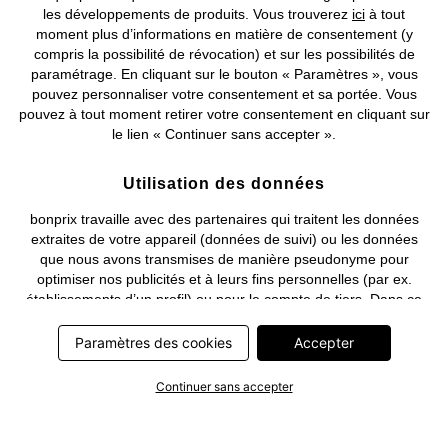
les développements de produits. Vous trouverez
ici
à tout
moment plus d’informations en matière de consentement (y
compris la possibilité de révocation) et sur les possibilités de
Deutsch
Français
paramétrage. En cliquant sur le bouton « Paramètres », vous
pouvez personnaliser votre consentement et sa portée. Vous
pouvez à tout moment retirer votre consentement en cliquant sur
le lien « Continuer sans accepter ».
Utilisation des données
bonprix travaille avec des partenaires qui traitent les données
extraites de votre appareil (données de suivi) ou les données
que nous avons transmises de manière pseudonyme pour
optimiser nos publicités et à leurs fins personnelles (par ex.
établissements d’un profil) ou pour le compte de tiers. Dans ce
cadre, non seulement la collecte des données de suivi ou la
transmission de vos données pseudonymisées mais également
Paramètres des cookies
Accepter
le traitement ultérieur de ces données par ce prestataire
nécessitent un consentement. Les données de suivi seront alors
Continuer sans accepter
collectées ou vos données pseudonymisées seront alors
transmises seulement si vous avez cliqué préalablement sur le
bouton « Accepter » dans la bannière sur bonprix.fr . Les