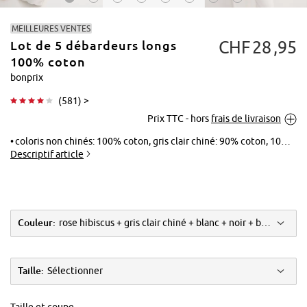
MEILLEURES VENTES
CHF
28
95
Lot de 5 débardeurs longs
100% coton
bonprix
(
581
) >
Tapoter pour
Prix TTC - hors
frais de livraison
agrandir
coloris non chinés: 100% coton, gris clair chiné: 90% coton, 10% viscose
Descriptif article
Couleur:
rose hibiscus + gris clair chiné + blanc + noir + bleu foncé
Taille:
Sélectionner
Taille et coupe