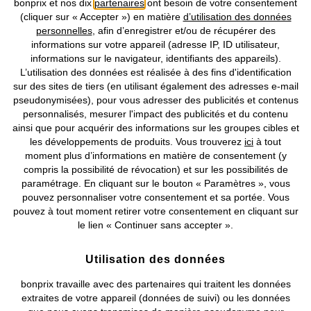
bonprix et nos dix
partenaires
ont besoin de votre consentement
(cliquer sur « Accepter ») en matière
d’utilisation des données
personnelles
, afin d’enregistrer et/ou de récupérer des
Prix indiqués TVA comprise avec en sus
frais de port & de service
informations sur votre appareil (adresse IP, ID utilisateur,
informations sur le navigateur, identifiants des appareils).
L’utilisation des données est réalisée à des fins d'identification
CGV
Données personnelles
Paramètres des cookies
sur des sites de tiers (en utilisant également des adresses e-mail
pseudonymisées), pour vous adresser des publicités et contenus
Mentions légales
Résilier le contrat
personnalisés, mesurer l'impact des publicités et du contenu
ainsi que pour acquérir des informations sur les groupes cibles et
©
2026 bonprix.
Tous droits réservés.
les développements de produits. Vous trouverez
ici
à tout
moment plus d’informations en matière de consentement (y
compris la possibilité de révocation) et sur les possibilités de
paramétrage. En cliquant sur le bouton « Paramètres », vous
pouvez personnaliser votre consentement et sa portée. Vous
Deutsch
Français
pouvez à tout moment retirer votre consentement en cliquant sur
le lien « Continuer sans accepter ».
Utilisation des données
bonprix travaille avec des partenaires qui traitent les données
extraites de votre appareil (données de suivi) ou les données