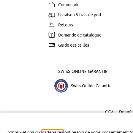
Commande
Livraison & frais de port
Retours
Demande de catalogue
Guide des tailles
Swiss Online Garantie
Swiss Online Garantie
CGV
Donnée
bonprix et nos dix
partenaires
ont besoin de votre consentement (c