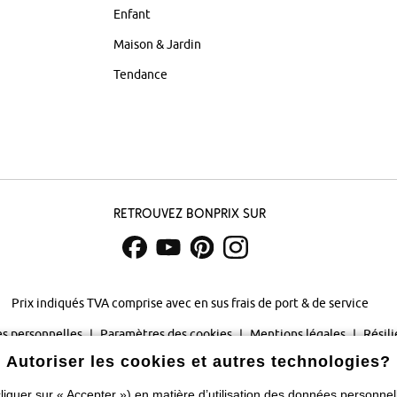
Enfant
Maison & Jardin
Tendance
Retrouvez bonprix sur
Prix indiqués TVA comprise avec en sus
frais de port & de service
s personnelles
Paramètres des cookies
Mentions légales
Résili
Autoriser les cookies et autres technologies?
©
2026 bonprix.
Tous droits réservés.
liquer sur « Accepter ») en matière
d’utilisation des données personnel