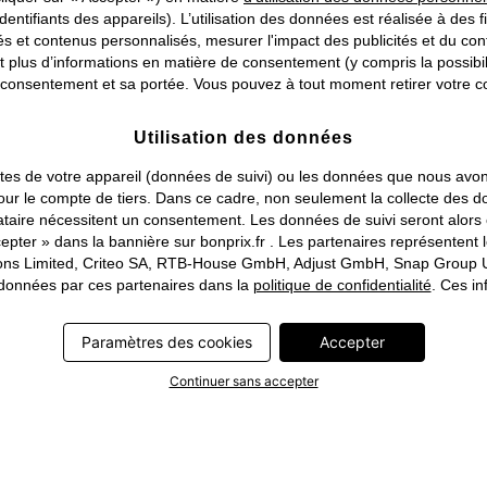
Changer de pays
identifiants des appareils). L’utilisation des données est réalisée à des f
 et contenus personnalisés, mesurer l'impact des publicités et du cont
plus d’informations en matière de consentement (y compris la possibilit
consentement et sa portée. Vous pouvez à tout moment retirer votre co
Utilisation des données
traites de votre appareil (données de suivi) ou les données que nous a
ou pour le compte de tiers. Dans ce cadre, non seulement la collecte de
tataire nécessitent un consentement. Les données de suivi seront alor
pter » dans la bannière sur bonprix.fr . Les partenaires représentent 
rations Limited, Criteo SA, RTB-House GmbH, Adjust GmbH, Snap Group U
s données par ces partenaires dans la
politique de confidentialité
. Ces in
Paramètres des cookies
Accepter
Continuer sans accepter