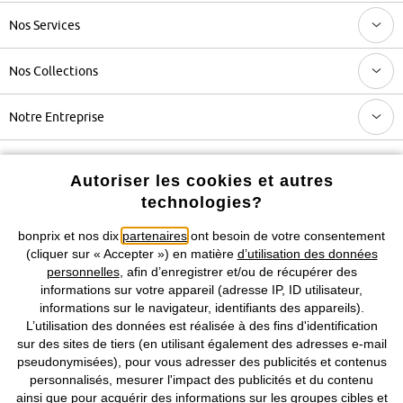
Nos Services
Nos Collections
Notre Entreprise
Retrouvez bonprix sur
Autoriser les cookies et autres
technologies?
bonprix et nos dix
partenaires
ont besoin de votre consentement
Prix indiqués TVA comprise avec en sus
frais de port & de service
(cliquer sur « Accepter ») en matière
d’utilisation des données
personnelles
, afin d’enregistrer et/ou de récupérer des
informations sur votre appareil (adresse IP, ID utilisateur,
CGV
Données personnelles
Paramètres des cookies
informations sur le navigateur, identifiants des appareils).
L’utilisation des données est réalisée à des fins d'identification
Mentions légales
Résilier le contrat
sur des sites de tiers (en utilisant également des adresses e-mail
pseudonymisées), pour vous adresser des publicités et contenus
©
2026 bonprix.
Tous droits réservés.
personnalisés, mesurer l'impact des publicités et du contenu
ainsi que pour acquérir des informations sur les groupes cibles et