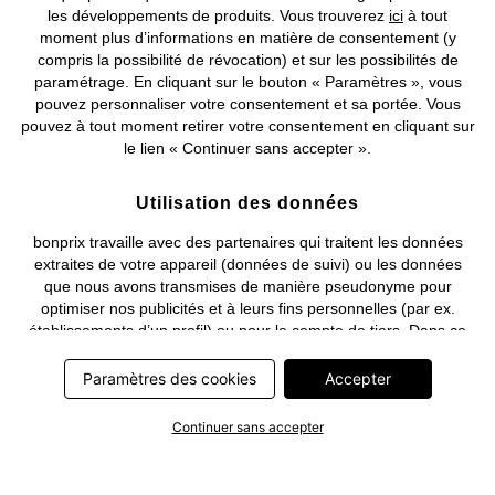
les développements de produits. Vous trouverez
ici
à tout
moment plus d’informations en matière de consentement (y
compris la possibilité de révocation) et sur les possibilités de
Deutsch
Français
paramétrage. En cliquant sur le bouton « Paramètres », vous
pouvez personnaliser votre consentement et sa portée. Vous
pouvez à tout moment retirer votre consentement en cliquant sur
le lien « Continuer sans accepter ».
Utilisation des données
bonprix travaille avec des partenaires qui traitent les données
extraites de votre appareil (données de suivi) ou les données
que nous avons transmises de manière pseudonyme pour
optimiser nos publicités et à leurs fins personnelles (par ex.
établissements d’un profil) ou pour le compte de tiers. Dans ce
cadre, non seulement la collecte des données de suivi ou la
transmission de vos données pseudonymisées mais également
Paramètres des cookies
Accepter
le traitement ultérieur de ces données par ce prestataire
nécessitent un consentement. Les données de suivi seront alors
Continuer sans accepter
collectées ou vos données pseudonymisées seront alors
transmises seulement si vous avez cliqué préalablement sur le
bouton « Accepter » dans la bannière sur bonprix.fr . Les