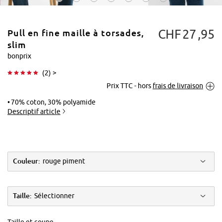
CHF
27
95
Pull en fine maille à torsades,
slim
bonprix
(
2
) >
Tapoter pour
Prix TTC - hors
frais de livraison
agrandir
70% coton, 30% polyamide
Descriptif article
Couleur:
rouge piment
Taille:
Sélectionner
Taille et coupe