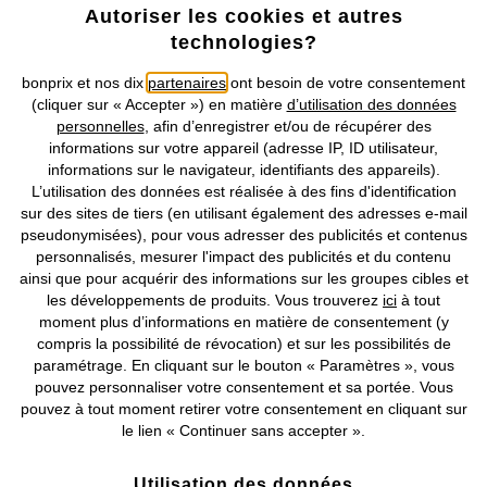
Notre Entreprise
Autoriser les cookies et autres
technologies?
Retrouvez bonprix sur
bonprix et nos dix
partenaires
ont besoin de votre consentement
(cliquer sur « Accepter ») en matière
d’utilisation des données
personnelles
, afin d’enregistrer et/ou de récupérer des
informations sur votre appareil (adresse IP, ID utilisateur,
Prix indiqués TVA comprise avec en sus
frais de port & de service
informations sur le navigateur, identifiants des appareils).
L’utilisation des données est réalisée à des fins d'identification
sur des sites de tiers (en utilisant également des adresses e-mail
CGV
Données personnelles
Paramètres des cookies
pseudonymisées), pour vous adresser des publicités et contenus
personnalisés, mesurer l'impact des publicités et du contenu
Mentions légales
Résilier le contrat
ainsi que pour acquérir des informations sur les groupes cibles et
les développements de produits. Vous trouverez
ici
à tout
©
2026 bonprix.
Tous droits réservés.
moment plus d’informations en matière de consentement (y
compris la possibilité de révocation) et sur les possibilités de
paramétrage. En cliquant sur le bouton « Paramètres », vous
pouvez personnaliser votre consentement et sa portée. Vous
pouvez à tout moment retirer votre consentement en cliquant sur
Deutsch
Français
le lien « Continuer sans accepter ».
Utilisation des données