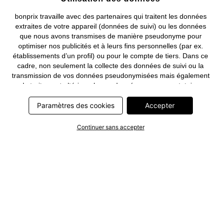
bonprix travaille avec des partenaires qui traitent les données
extraites de votre appareil (données de suivi) ou les données
que nous avons transmises de manière pseudonyme pour
optimiser nos publicités et à leurs fins personnelles (par ex.
établissements d’un profil) ou pour le compte de tiers. Dans ce
cadre, non seulement la collecte des données de suivi ou la
transmission de vos données pseudonymisées mais également
le traitement ultérieur de ces données par ce prestataire
nécessitent un consentement. Les données de suivi seront alors
collectées ou vos données pseudonymisées seront alors
Paramètres des cookies
Accepter
transmises seulement si vous avez cliqué préalablement sur le
bouton « Accepter » dans la bannière sur bonprix.fr . Les
Continuer sans accepter
partenaires représentent les entreprises suivantes: Meta
Platforms Ireland Limited, Google Ireland Limited, Pinterest
Europe Limited, Microsoft Ireland Operations Limited, Criteo SA,
RTB-House GmbH, Adjust GmbH, Snap Group UK Limited, ID5
Technology Ltd, TikTok Information Technologies UK Limited.
Vous trouverez plus d’informations sur le traitement des données
par ces partenaires dans la
politique de confidentialité
. Ces
informations sont accessibles en outre par un lien dans la
bannière.