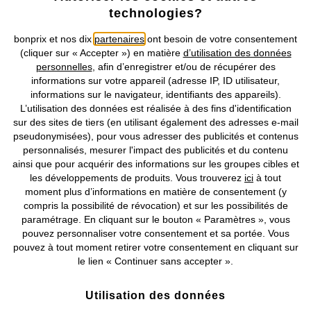
technologies?
Retrouvez bonprix sur
bonprix et nos dix
partenaires
ont besoin de votre consentement
(cliquer sur « Accepter ») en matière
d’utilisation des données
personnelles
, afin d’enregistrer et/ou de récupérer des
informations sur votre appareil (adresse IP, ID utilisateur,
Prix indiqués TVA comprise avec en sus
frais de port & de service
informations sur le navigateur, identifiants des appareils).
L’utilisation des données est réalisée à des fins d'identification
CGV
Données personnelles
Paramètres des cookies
sur des sites de tiers (en utilisant également des adresses e-mail
pseudonymisées), pour vous adresser des publicités et contenus
personnalisés, mesurer l'impact des publicités et du contenu
Mentions légales
Résilier le contrat
ainsi que pour acquérir des informations sur les groupes cibles et
les développements de produits. Vous trouverez
ici
à tout
©
2026 bonprix.
Tous droits réservés.
moment plus d’informations en matière de consentement (y
compris la possibilité de révocation) et sur les possibilités de
paramétrage. En cliquant sur le bouton « Paramètres », vous
pouvez personnaliser votre consentement et sa portée. Vous
pouvez à tout moment retirer votre consentement en cliquant sur
Deutsch
Français
le lien « Continuer sans accepter ».
Utilisation des données