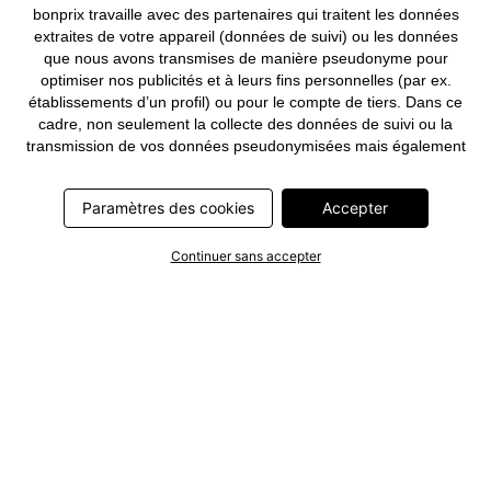
bonprix travaille avec des partenaires qui traitent les données
extraites de votre appareil (données de suivi) ou les données
que nous avons transmises de manière pseudonyme pour
optimiser nos publicités et à leurs fins personnelles (par ex.
établissements d’un profil) ou pour le compte de tiers. Dans ce
cadre, non seulement la collecte des données de suivi ou la
transmission de vos données pseudonymisées mais également
le traitement ultérieur de ces données par ce prestataire
nécessitent un consentement. Les données de suivi seront alors
Paramètres des cookies
Accepter
collectées ou vos données pseudonymisées seront alors
transmises seulement si vous avez cliqué préalablement sur le
bouton « Accepter » dans la bannière sur bonprix.fr . Les
Continuer sans accepter
partenaires représentent les entreprises suivantes: Meta
Platforms Ireland Limited, Google Ireland Limited, Pinterest
Europe Limited, Microsoft Ireland Operations Limited, Criteo SA,
RTB-House GmbH, Adjust GmbH, Snap Group UK Limited, ID5
Technology Ltd, TikTok Information Technologies UK Limited.
Vous trouverez plus d’informations sur le traitement des données
par ces partenaires dans la
politique de confidentialité
. Ces
informations sont accessibles en outre par un lien dans la
bannière.