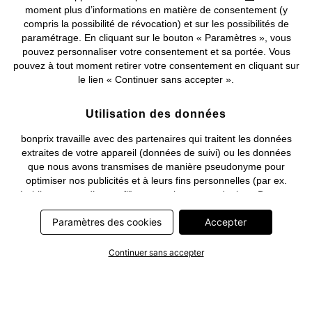
moment plus d’informations en matière de consentement (y
compris la possibilité de révocation) et sur les possibilités de
Deutsch
Français
paramétrage. En cliquant sur le bouton « Paramètres », vous
pouvez personnaliser votre consentement et sa portée. Vous
pouvez à tout moment retirer votre consentement en cliquant sur
le lien « Continuer sans accepter ».
Utilisation des données
bonprix travaille avec des partenaires qui traitent les données
extraites de votre appareil (données de suivi) ou les données
que nous avons transmises de manière pseudonyme pour
optimiser nos publicités et à leurs fins personnelles (par ex.
établissements d’un profil) ou pour le compte de tiers. Dans ce
cadre, non seulement la collecte des données de suivi ou la
Paramètres des cookies
Accepter
transmission de vos données pseudonymisées mais également
le traitement ultérieur de ces données par ce prestataire
nécessitent un consentement. Les données de suivi seront alors
Continuer sans accepter
collectées ou vos données pseudonymisées seront alors
transmises seulement si vous avez cliqué préalablement sur le
bouton « Accepter » dans la bannière sur bonprix.fr . Les
partenaires représentent les entreprises suivantes: Meta