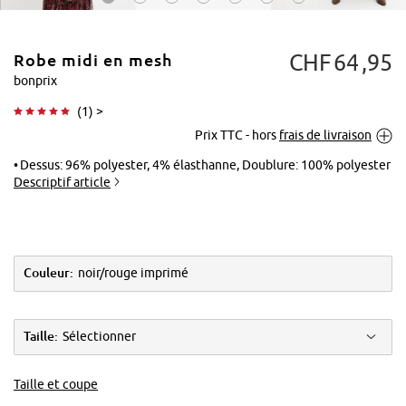
CHF
64
95
Robe midi en mesh
bonprix
(
1
) >
Prix TTC - hors
frais de livraison
Tapoter pour
agrandir
Dessus: 96% polyester, 4% élasthanne, Doublure: 100% polyester
Descriptif article
Couleur:
noir/rouge imprimé
Taille:
Sélectionner
Taille et coupe