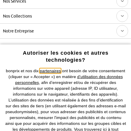
Nos Services
Nos Collections
Notre Entreprise
Retrouvez bonprix sur
Autoriser les cookies et autres
technologies?
bonprix et nos dix
partenaires
ont besoin de votre consentement
Prix indiqués TVA comprise avec en sus
frais de port & de service
(cliquer sur « Accepter ») en matière
d’utilisation des données
personnelles
, afin d’enregistrer et/ou de récupérer des
informations sur votre appareil (adresse IP, ID utilisateur,
CGV
Données personnelles
Paramètres des cookies
informations sur le navigateur, identifiants des appareils).
L’utilisation des données est réalisée à des fins d'identification
Mentions légales
Résilier le contrat
sur des sites de tiers (en utilisant également des adresses e-mail
pseudonymisées), pour vous adresser des publicités et contenus
©
2026 bonprix.
Tous droits réservés.
personnalisés, mesurer l'impact des publicités et du contenu
ainsi que pour acquérir des informations sur les groupes cibles et
les développements de produits. Vous trouverez
ici
à tout