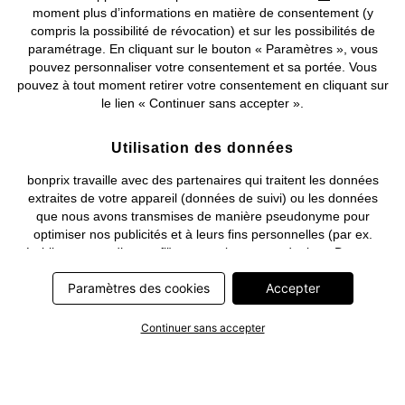
moment plus d’informations en matière de consentement (y
compris la possibilité de révocation) et sur les possibilités de
Deutsch
Français
paramétrage. En cliquant sur le bouton « Paramètres », vous
pouvez personnaliser votre consentement et sa portée. Vous
pouvez à tout moment retirer votre consentement en cliquant sur
le lien « Continuer sans accepter ».
Utilisation des données
bonprix travaille avec des partenaires qui traitent les données
extraites de votre appareil (données de suivi) ou les données
que nous avons transmises de manière pseudonyme pour
optimiser nos publicités et à leurs fins personnelles (par ex.
établissements d’un profil) ou pour le compte de tiers. Dans ce
cadre, non seulement la collecte des données de suivi ou la
Paramètres des cookies
Accepter
transmission de vos données pseudonymisées mais également
le traitement ultérieur de ces données par ce prestataire
nécessitent un consentement. Les données de suivi seront alors
Continuer sans accepter
collectées ou vos données pseudonymisées seront alors
transmises seulement si vous avez cliqué préalablement sur le
bouton « Accepter » dans la bannière sur bonprix.fr . Les
partenaires représentent les entreprises suivantes: Meta