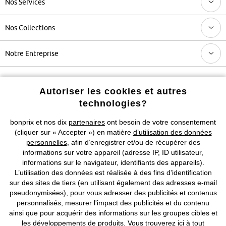
Nos Services
Nos Collections
Notre Entreprise
Retrouvez bonprix sur
Autoriser les cookies et autres
technologies?
bonprix et nos dix
partenaires
ont besoin de votre consentement
Prix indiqués TVA comprise avec en sus
frais de port & de service
(cliquer sur « Accepter ») en matière
d’utilisation des données
personnelles
, afin d’enregistrer et/ou de récupérer des
informations sur votre appareil (adresse IP, ID utilisateur,
CGV
Données personnelles
Paramètres des cookies
informations sur le navigateur, identifiants des appareils).
L’utilisation des données est réalisée à des fins d'identification
Mentions légales
Résilier le contrat
sur des sites de tiers (en utilisant également des adresses e-mail
pseudonymisées), pour vous adresser des publicités et contenus
©
2026 bonprix.
Tous droits réservés.
personnalisés, mesurer l'impact des publicités et du contenu
ainsi que pour acquérir des informations sur les groupes cibles et
les développements de produits. Vous trouverez
ici
à tout