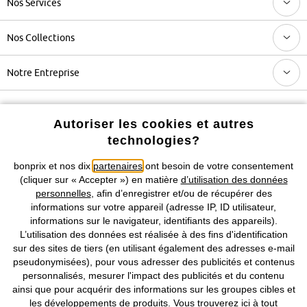
Nos Services
Nos Collections
Notre Entreprise
Retrouvez bonprix sur
Autoriser les cookies et autres
technologies?
bonprix et nos dix
partenaires
ont besoin de votre consentement
Prix indiqués TVA comprise avec en sus
frais de port & de service
(cliquer sur « Accepter ») en matière
d’utilisation des données
personnelles
, afin d’enregistrer et/ou de récupérer des
informations sur votre appareil (adresse IP, ID utilisateur,
CGV
Données personnelles
Paramètres des cookies
informations sur le navigateur, identifiants des appareils).
L’utilisation des données est réalisée à des fins d'identification
Mentions légales
Résilier le contrat
sur des sites de tiers (en utilisant également des adresses e-mail
pseudonymisées), pour vous adresser des publicités et contenus
©
2026 bonprix.
Tous droits réservés.
personnalisés, mesurer l'impact des publicités et du contenu
ainsi que pour acquérir des informations sur les groupes cibles et
les développements de produits. Vous trouverez
ici
à tout