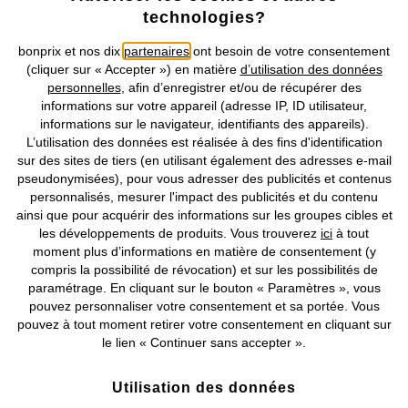
technologies?
Retrouvez bonprix sur
bonprix et nos dix
partenaires
ont besoin de votre consentement
(cliquer sur « Accepter ») en matière
d’utilisation des données
personnelles
, afin d’enregistrer et/ou de récupérer des
informations sur votre appareil (adresse IP, ID utilisateur,
Prix indiqués TVA comprise avec en sus
frais de port & de service
informations sur le navigateur, identifiants des appareils).
L’utilisation des données est réalisée à des fins d'identification
CGV
Données personnelles
Paramètres des cookies
sur des sites de tiers (en utilisant également des adresses e-mail
pseudonymisées), pour vous adresser des publicités et contenus
personnalisés, mesurer l'impact des publicités et du contenu
Mentions légales
Résilier le contrat
ainsi que pour acquérir des informations sur les groupes cibles et
les développements de produits. Vous trouverez
ici
à tout
©
2026 bonprix.
Tous droits réservés.
moment plus d’informations en matière de consentement (y
compris la possibilité de révocation) et sur les possibilités de
paramétrage. En cliquant sur le bouton « Paramètres », vous
pouvez personnaliser votre consentement et sa portée. Vous
pouvez à tout moment retirer votre consentement en cliquant sur
Deutsch
Français
le lien « Continuer sans accepter ».
Utilisation des données