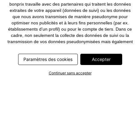
bonprix travaille avec des partenaires qui traitent les données
extraites de votre appareil (données de suivi) ou les données
que nous avons transmises de manière pseudonyme pour
optimiser nos publicités et à leurs fins personnelles (par ex.
établissements d’un profil) ou pour le compte de tiers. Dans ce
cadre, non seulement la collecte des données de suivi ou la
transmission de vos données pseudonymisées mais également
le traitement ultérieur de ces données par ce prestataire
nécessitent un consentement. Les données de suivi seront alors
Paramètres des cookies
Accepter
collectées ou vos données pseudonymisées seront alors
transmises seulement si vous avez cliqué préalablement sur le
bouton « Accepter » dans la bannière sur bonprix.fr . Les
Continuer sans accepter
partenaires représentent les entreprises suivantes: Meta
Platforms Ireland Limited, Google Ireland Limited, Pinterest
Europe Limited, Microsoft Ireland Operations Limited, Criteo SA,
RTB-House GmbH, Adjust GmbH, Snap Group UK Limited, ID5
Technology Ltd, TikTok Information Technologies UK Limited.
Vous trouverez plus d’informations sur le traitement des données
par ces partenaires dans la
politique de confidentialité
. Ces
informations sont accessibles en outre par un lien dans la
bannière.