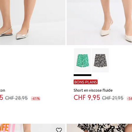
BONS PLANS
ton
Short en viscose fluide
95
CHF 9,95
CHF 28,95
CHF 21,95
-41%
-5