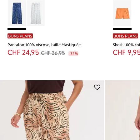
BONS PLANS
BONS PLANS
Pantalon 100% viscose, taille élastiquée
Short 100% cot
CHF 24,95
CHF 9,9
CHF 36,95
-32%