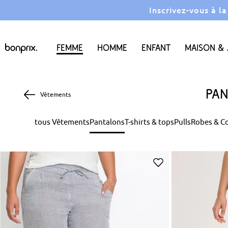
Inscrivez-vous à l
Femme
Homme
Enfant
Maison & 
Pan
Vêtements
tous Vêtements
Pantalons
T-shirts & tops
Pulls
Robes & C