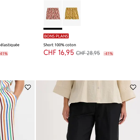
BONS PLANS
 élastiquée
Short 100% coton
CHF 16,95
CHF 28,95
-41%
-41%