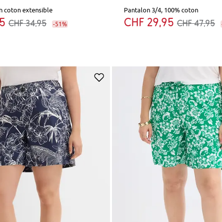
n coton extensible
Pantalon 3/4, 100% coton
95
CHF 29,95
CHF 34,95
CHF 47,95
-51%