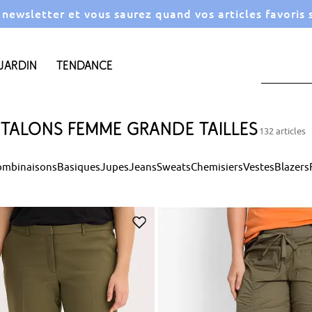
a newsletter et vous saurez quand vos articles favoris
Jardin
Tendance
talons femme grande tailles
132 articles
ombinaisons
Basiques
Jupes
Jeans
Sweats
Chemisiers
Vestes
Blazers