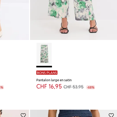
BONS PLANS
Pantalon large en satin
CHF 16,95
CHF 53,95
4%
-68%