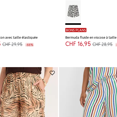
BONS PLANS
on avec taille élastiquée
Bermuda fluide en viscose à taille
5
CHF 16,95
CHF 29,95
CHF 28,95
-66%