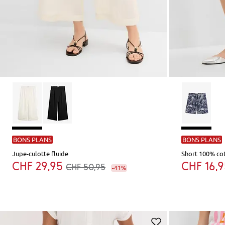
BONS PLANS
BONS PLANS
Jupe-culotte fluide
Short 100% co
CHF 29,95
CHF 16,
CHF 50,95
-41%