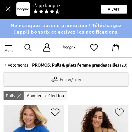
L’app bonprix
À l'app
Ne manquez aucune promotion ! Téléchargez
l’appli bonprix et activez les notifications.
Menu
<
|
Vêtements
PROMOS: Pulls & gilets femme grandes tailles
(23)
Filtrer/Trier
Pulls
Annuler la sélection