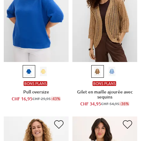
BONS PLANS
BONS PLANS
Pull oversize
Gilet en maille ajourée avec
sequins
CHF 16,95
-43%
CHF 29,95
CHF 34,95
-36%
CHF 54,95