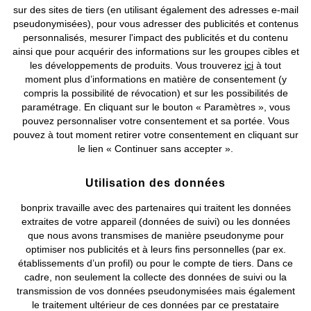
Nos Services
sur des sites de tiers (en utilisant également des adresses e-mail
pseudonymisées), pour vous adresser des publicités et contenus
personnalisés, mesurer l'impact des publicités et du contenu
Nos Collections
ainsi que pour acquérir des informations sur les groupes cibles et
les développements de produits. Vous trouverez
ici
à tout
Notre Entreprise
moment plus d’informations en matière de consentement (y
compris la possibilité de révocation) et sur les possibilités de
paramétrage. En cliquant sur le bouton « Paramètres », vous
Retrouvez bonprix sur
pouvez personnaliser votre consentement et sa portée. Vous
pouvez à tout moment retirer votre consentement en cliquant sur
le lien « Continuer sans accepter ».
Prix indiqués TVA comprise avec en sus
frais de port & de service
Utilisation des données
bonprix travaille avec des partenaires qui traitent les données
CGV
Données personnelles
Paramètres des cookies
extraites de votre appareil (données de suivi) ou les données
que nous avons transmises de manière pseudonyme pour
Mentions légales
Résilier le contrat
optimiser nos publicités et à leurs fins personnelles (par ex.
établissements d’un profil) ou pour le compte de tiers. Dans ce
©
2026 bonprix.
Tous droits réservés.
cadre, non seulement la collecte des données de suivi ou la
transmission de vos données pseudonymisées mais également
le traitement ultérieur de ces données par ce prestataire