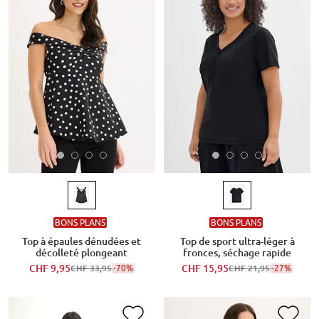
BONS PLANS
BONS PLANS
Top à épaules dénudées et
Top de sport ultra-léger à
décolleté plongeant
fronces, séchage rapide
CHF 9,95
-70%
CHF 15,95
-27%
CHF 33,95
CHF 21,95