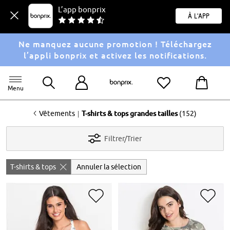
L’app bonprix
À l'app
Ne manquez aucune promotion ! Téléchargez
l’appli bonprix et activez les notifications.
Menu
<
|
Vêtements
T-shirts & tops grandes tailles
(152)
Filtrer/Trier
T-shirts & tops
Annuler la sélection