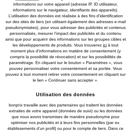
informations sur votre appareil (adresse IP, ID utilisateur,
informations sur le navigateur, identifiants des appareils).
L’utilisation des données est réalisée à des fins d'identification
sur des sites de tiers (en utilisant également des adresses e-mail
pseudonymisées), pour vous adresser des publicités et contenus
personnalisés, mesurer l'impact des publicités et du contenu
ainsi que pour acquérir des informations sur les groupes cibles et
les développements de produits. Vous trouverez
ici
à tout
moment plus d’informations en matière de consentement (y
compris la possibilité de révocation) et sur les possibilités de
paramétrage. En cliquant sur le bouton « Paramètres », vous
pouvez personnaliser votre consentement et sa portée. Vous
pouvez à tout moment retirer votre consentement en cliquant sur
le lien « Continuer sans accepter ».
Utilisation des données
BONS PLANS
PREMIUM
BONS PLANS
bonprix travaille avec des partenaires qui traitent les données
extraites de votre appareil (données de suivi) ou les données
Débardeur
T-shirt à volants
que nous avons transmises de manière pseudonyme pour
CHF 24,95
-32%
CHF 19,95
-25%
CHF 36,95
CHF 26,95
optimiser nos publicités et à leurs fins personnelles (par ex.
établissements d’un profil) ou pour le compte de tiers. Dans ce