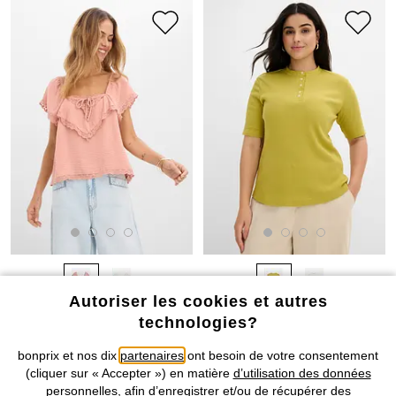
Autoriser les cookies et autres
BONS PLANS
BONS PLANS
technologies?
Top blouse en crêpe légère
T-shirt côtelé 100% coton
bonprix et nos dix
partenaires
ont besoin de votre consentement
CHF 19,95
-54%
CHF 8,95
-40%
CHF 43,95
CHF 14,95
(cliquer sur « Accepter ») en matière
d’utilisation des données
personnelles
, afin d’enregistrer et/ou de récupérer des