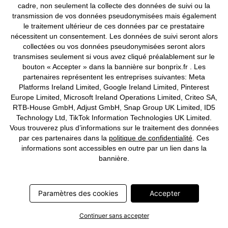
cadre, non seulement la collecte des données de suivi ou la
transmission de vos données pseudonymisées mais également
le traitement ultérieur de ces données par ce prestataire
nécessitent un consentement. Les données de suivi seront alors
collectées ou vos données pseudonymisées seront alors
transmises seulement si vous avez cliqué préalablement sur le
bouton « Accepter » dans la bannière sur bonprix.fr . Les
partenaires représentent les entreprises suivantes: Meta
Platforms Ireland Limited, Google Ireland Limited, Pinterest
Europe Limited, Microsoft Ireland Operations Limited, Criteo SA,
RTB-House GmbH, Adjust GmbH, Snap Group UK Limited, ID5
Technology Ltd, TikTok Information Technologies UK Limited.
Vous trouverez plus d’informations sur le traitement des données
par ces partenaires dans la
politique de confidentialité
. Ces
informations sont accessibles en outre par un lien dans la
bannière.
BONS PLANS
BONS PLANS
PREMIUM
T-shirt avec détail nœud
T-shirt coton et soie
Paramètres des cookies
Accepter
CHF 19,95
-25%
CHF 37,95
-11%
CHF 26,95
CHF 42,95
Continuer sans accepter