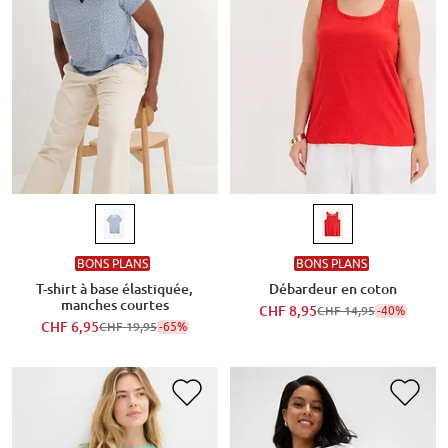
BONS PLANS
BONS PLANS
T-shirt à base élastiquée,
Débardeur en coton
manches courtes
CHF 8,95
-40%
CHF 14,95
CHF 6,95
-65%
CHF 19,95