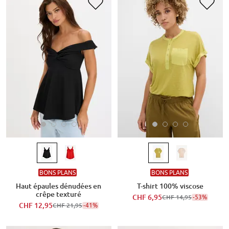
BONS PLANS
BONS PLANS
Haut épaules dénudées en
T-shirt 100% viscose
crêpe texturé
CHF 6,95
-53%
CHF 14,95
CHF 12,95
-41%
CHF 21,95