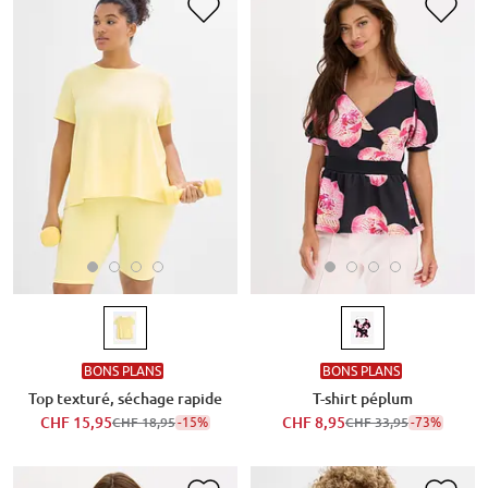
BONS PLANS
BONS PLANS
Top texturé, séchage rapide
T-shirt péplum
CHF 15,95
-15%
CHF 8,95
-73%
CHF 18,95
CHF 33,95