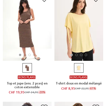
BONS PLANS
BONS PLANS
Top et jupe (ens. 2 pces) en
T-shirt doux en modal mélangé
coton extensible
CHF 8,95
-61%
CHF 22,95
CHF 19,95
-20%
CHF 24,95