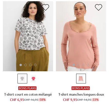
BONS PLANS
BONS PLANS
T-shirt court en coton mélangé
T-shirt manches longues doux
CHF 6,95
-58%
CHF 9,95
-33%
CHF 16,95
CHF 14,95