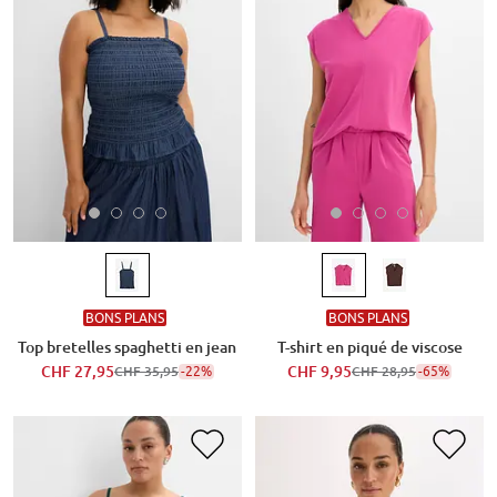
BONS PLANS
BONS PLANS
Top bretelles spaghetti en jean
T-shirt en piqué de viscose
CHF 27,95
-22%
CHF 9,95
-65%
CHF 35,95
CHF 28,95