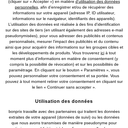
(cliquer sur « Accepter ») en matière
d’utilisation des données
personnelles
, afin d’enregistrer et/ou de récupérer des
Prix indiqués TVA comprise avec en sus
frais de port & de service
informations sur votre appareil (adresse IP, ID utilisateur,
informations sur le navigateur, identifiants des appareils).
L’utilisation des données est réalisée à des fins d'identification
CGV
Données personnelles
Paramètres des cookies
sur des sites de tiers (en utilisant également des adresses e-mail
pseudonymisées), pour vous adresser des publicités et contenus
Mentions légales
Résilier le contrat
personnalisés, mesurer l'impact des publicités et du contenu
ainsi que pour acquérir des informations sur les groupes cibles et
©
2026 bonprix.
Tous droits réservés.
les développements de produits. Vous trouverez
ici
à tout
moment plus d’informations en matière de consentement (y
compris la possibilité de révocation) et sur les possibilités de
paramétrage. En cliquant sur le bouton « Paramètres », vous
pouvez personnaliser votre consentement et sa portée. Vous
Deutsch
Français
pouvez à tout moment retirer votre consentement en cliquant sur
le lien « Continuer sans accepter ».
Utilisation des données
bonprix travaille avec des partenaires qui traitent les données
extraites de votre appareil (données de suivi) ou les données
que nous avons transmises de manière pseudonyme pour