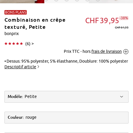
BONS PLANS
-38%
CHF
39
95
Combinaison en crêpe
texturé, Petite
CHF 64,95
bonprix
(
6
) >
Tapoter pour
Prix TTC - hors
frais de livraison
agrandir
Dessus: 95% polyester, 5% élasthanne, Doublure: 100% polyester
Descriptif article
Modèle:
Petite
Couleur:
rouge