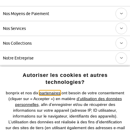
Nos Moyens de Paiement
Nos Services
Nos Collections
Notre Entreprise
Autoriser les cookies et autres
Retrouvez bonprix sur
technologies?
bonprix et nos dix
partenaires
ont besoin de votre consentement
(cliquer sur « Accepter ») en matière
d’utilisation des données
Prix indiqués TVA comprise avec en sus
frais de port & de service
personnelles
, afin d’enregistrer et/ou de récupérer des
informations sur votre appareil (adresse IP, ID utilisateur,
CGV
Données personnelles
Paramètres des cookies
informations sur le navigateur, identifiants des appareils).
L’utilisation des données est réalisée à des fins d'identification
sur des sites de tiers (en utilisant également des adresses e-mail
Mentions légales
Résilier le contrat