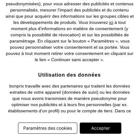
pseudonymisées), pour vous adresser des publicités et contenus
personnalisés, mesurer l'impact des publicités et du contenu
©
2026 bonprix.
Tous droits réservés.
ainsi que pour acquérir des informations sur les groupes cibles et
les développements de produits. Vous trouverez
ici
à tout
moment plus d’informations en matière de consentement (y
compris la possibilité de révocation) et sur les possibilités de
paramétrage. En cliquant sur le bouton « Paramètres », vous
Deutsch
Français
pouvez personnaliser votre consentement et sa portée. Vous
pouvez à tout moment retirer votre consentement en cliquant sur
le lien « Continuer sans accepter ».
Utilisation des données
bonprix travaille avec des partenaires qui traitent les données
extraites de votre appareil (données de suivi) ou les données
que nous avons transmises de manière pseudonyme pour
optimiser nos publicités et à leurs fins personnelles (par ex.
établissements d’un profil) ou pour le compte de tiers. Dans ce
cadre, non seulement la collecte des données de suivi ou la
transmission de vos données pseudonymisées mais également
Paramètres des cookies
Accepter
le traitement ultérieur de ces données par ce prestataire
nécessitent un consentement. Les données de suivi seront alors